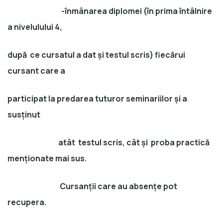
-înmânarea diplomei (în prima întâlnire
a nivelulului 4,
după ce cursatul a dat și testul scris) fiecărui
cursant care a
participat la predarea tuturor seminariilor și a
susținut
atât testul scris, cât și proba practică
menționate mai sus.
Cursanții care au absențe pot
recupera.