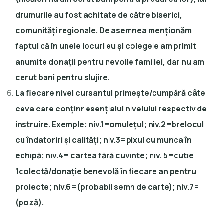
drumurile au fost achitate de către biserici,
comunități regionale. De asemnea menționăm
faptul că în unele locuri eu și colegele am primit
anumite donații pentru nevoile familiei, dar nu am
cerut bani pentru slujire.
La fiecare nivel cursantul primește/cumpără câte
ceva care conținr esențialul nivelului respectiv de
instruire. Exemple: niv.1=omulețul; niv.2=brelo
c
ul
cu îndatoriri și calități; niv.3=pixul cu munca în
echipă; niv.4= cartea fără cuvinte; niv. 5=cutie
1colectă/donație benevolă în fiecare an pentru
proiecte; niv.6=(probabil semn de carte); niv.7=
(poză).