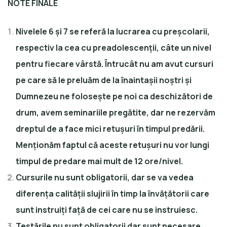
NOTE FINALE
Nivelele 6 și 7 se referă la lucrarea cu preșcolarii,
respectiv la cea cu preadolescenții, câte un nivel
pentru fiecare vârstă. Întrucât nu am avut cursuri
pe care să le preluăm de la înaintașii noștri și
Dumnezeu ne folosește pe noi ca deschizători de
drum, avem seminariile pregătite, dar ne rezervăm
dreptul de a face mici retușuri în timpul predării.
Menționăm faptul că aceste retușuri nu vor lungi
timpul de predare mai mult de 12 ore/nivel.
Cursurile nu sunt obligatorii, dar se va vedea
diferența calității slujirii în timp la învățătorii care
sunt instruiți față de cei care nu se instruiesc.
Testările nu sunt obligatorii dar sunt necesare