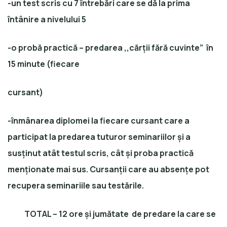
-un test scris cu 7 întrebări care se dă la prima
întânire a nivelului 5
-o probă practică – predarea ,,cărții fără cuvinte” în
15 minute (fiecare
cursant)
-înmânarea diplomei la fiecare cursant care a
participat la predarea tuturor seminariilor și a
susținut atât testul scris, cât și proba practică
menționate mai sus. Cursanții care au absențe pot
recupera seminariile sau testările.
TOTAL
– 12 ore și jumătate de predare la care se