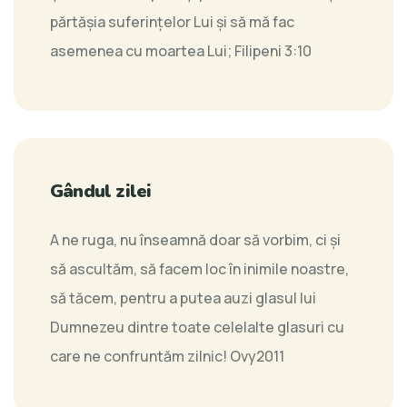
părtăşia suferinţelor Lui şi să mă fac
asemenea cu moartea Lui;
Filipeni 3:10
Gândul zilei
A ne ruga, nu înseamnă doar să vorbim, ci şi
să ascultăm, să facem loc în inimile noastre,
să tăcem, pentru a putea auzi glasul lui
Dumnezeu dintre toate celelalte glasuri cu
care ne confruntăm zilnic!
Ovy2011