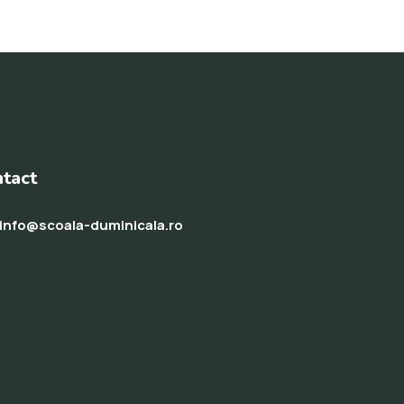
tact
info@scoala-duminicala.ro