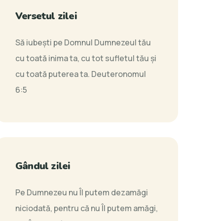
Versetul zilei
Să iubeşti pe Domnul Dumnezeul tău
cu toată inima ta, cu tot sufletul tău şi
cu toată puterea ta.
Deuteronomul
6:5
Gândul zilei
Pe Dumnezeu nu Îl putem dezamăgi
niciodată, pentru că nu Îl putem amăgi,