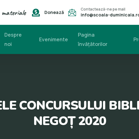
Contactează-ne pe mail
 materiale
Donează
info@scoala-duminicala.r
Despre
Pagina
Evenimente
Pr
noi
învăţătorilor
ELE CONCURSULUI BIBL
NEGOȚ 2020