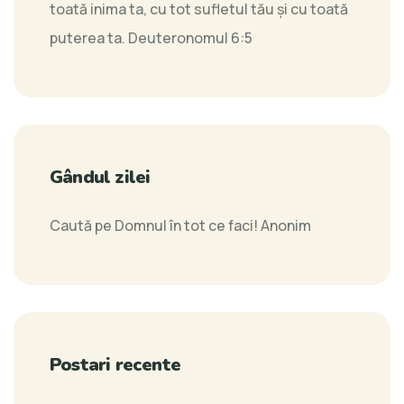
toată inima ta, cu tot sufletul tău şi cu toată
puterea ta.
Deuteronomul 6:5
Gândul zilei
Caută pe Domnul în tot ce faci!
Anonim
Postari recente