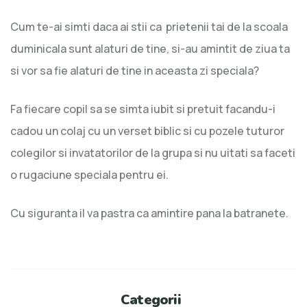
Cum te-ai simti daca ai stii ca prietenii tai de la scoala
duminicala sunt alaturi de tine, si-au amintit de ziua ta
si vor sa fie alaturi de tine in aceasta zi speciala?
Fa fiecare copil sa se simta iubit si pretuit facandu-i
cadou un colaj cu un verset biblic si cu pozele tuturor
colegilor si invatatorilor de la grupa si nu uitati sa faceti
o rugaciune speciala pentru ei.
Cu siguranta il va pastra ca amintire pana la batranete.
Categorii