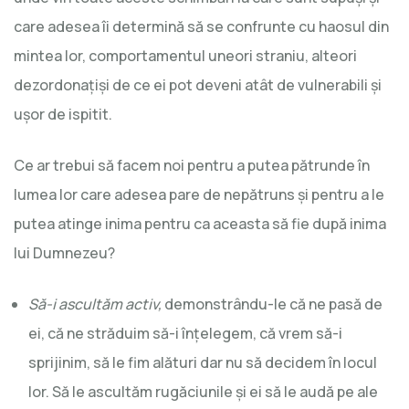
care adesea îi determină să se confrunte cu haosul din
mintea lor, comportamentul uneori straniu, alteori
dezordonațiși de ce ei pot deveni atât de vulnerabili și
ușor de ispitit.
Ce ar trebui să facem noi pentru a putea pătrunde în
lumea lor care adesea pare de nepătruns și pentru a le
putea atinge inima pentru ca aceasta să fie după inima
lui Dumnezeu?
Să-i ascultăm activ,
demonstrându-le că ne pasă de
ei, că ne străduim să-i înțelegem, că vrem să-i
sprijinim, să le fim alături dar nu să decidem în locul
lor. Să le ascultăm rugăciunile și ei să le audă pe ale