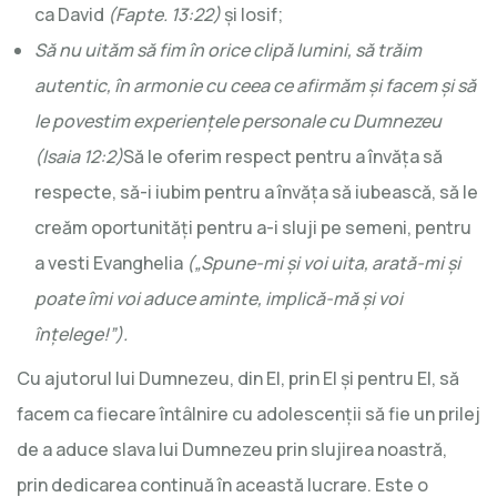
ca David
(Fapte. 13:22)
și Iosif;
Să nu uităm să fim în orice clipă lumini, să trăim
autentic, în armonie cu ceea ce afirmăm și facem și să
le povestim experiențele personale cu Dumnezeu
(Isaia 12:2)
Să le oferim respect pentru a învăța să
respecte, să-i iubim pentru a învăța să iubească, să le
creăm oportunități pentru a-i sluji pe semeni, pentru
a vesti Evanghelia
(„Spune-mi și voi uita, arată-mi și
poate îmi voi aduce aminte, implică-mă și voi
înțelege!”).
Cu ajutorul lui Dumnezeu, din El, prin El și pentru El, să
facem ca fiecare întâlnire cu adolescenții să fie un prilej
de a aduce slava lui Dumnezeu prin slujirea noastră,
prin dedicarea continuă în această lucrare. Este o