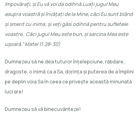
împovărați, și Eu vă voi da odihnă.Luați jugul Meu
asupra voastră și învățați de la Mine, căci Eu sunt blând
și smerit cu inima; și veți găsi odihnă pentru sufletele
voastre. Căci jugul Meu este bun, și sarcina Mea este
ușoară.” Matei 11:28-30)
Dumnezeu să ne dea tuturor înțelepciune, răbdare,
dragoste, o inimă ca a Sa, dorința și puterea de a împlini
pe deplin voia Sa în ceea ce privește această minunată
lucrare!
Dumnezeu să vă binecuvânteze!