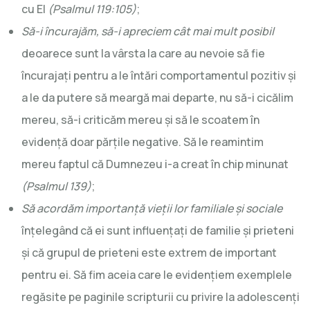
cu El
(Psalmul 119:105)
;
Să-i încurajăm, să-i apreciem cât mai mult posibil
deoarece sunt la vârsta la care au nevoie să fie
încurajați pentru a le întări comportamentul pozitiv și
a le da putere să meargă mai departe, nu să-i cicălim
mereu, să-i criticăm mereu și să le scoatem în
evidență doar părțile negative. Să le reamintim
mereu faptul că Dumnezeu i-a creat în chip minunat
(Psalmul 139)
;
Să acordăm importanță vieții lor familiale și sociale
înțelegând că ei sunt influențați de familie și prieteni
și că grupul de prieteni este extrem de important
pentru ei. Să fim aceia care le evidențiem exemplele
regăsite pe paginile scripturii cu privire la adolescenți