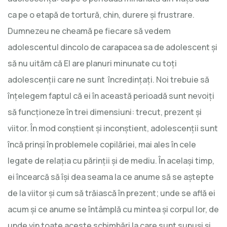
ca pe o etapă de tortură, chin, durere și frustrare.
Dumnezeu ne cheamă pe fiecare să vedem
adolescentul dincolo de carapacea sa de adolescent și
să nu uităm că El are planuri minunate cu toți
adolescenții care ne sunt încredințați. Noi trebuie să
înțelegem faptul că ei în această perioadă sunt nevoiți
să funcționeze în trei dimensiuni: trecut, prezent și
viitor. În mod conștient și inconștient, adolescenții sunt
încă prinși în problemele copilăriei, mai ales în cele
legate de relația cu părinții și de mediu. În același timp,
ei încearcă să își dea seama la ce anume să se aștepte
de la viitor și cum să trăiască în prezent; unde se află ei
acum și ce anume se întâmplă cu mintea și corpul lor, de
unde vin toate aceste schimbări la care sunt supuși și