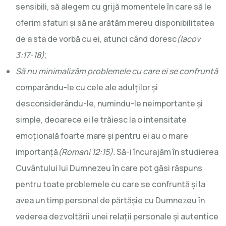
sensibili, să alegem cu grijă momentele în care să le
oferim sfaturi și să ne arătăm mereu disponibilitatea
de a sta de vorbă cu ei, atunci când doresc
(Iacov
3:17-18)
;
Să nu minimalizăm problemele cu care ei se confruntă
comparându-le cu cele ale adulților și
desconsiderându-le, numindu-le neimportante și
simple, deoarece ei le trăiesc la o intensitate
emoțională foarte mare și pentru ei au o mare
importanță
(Romani 12:15).
Să-i încurajăm în studierea
Cuvântului lui Dumnezeu în care pot găsi răspuns
pentru toate problemele cu care se confruntă și la
avea un timp personal de părtășie cu Dumnezeu în
vederea dezvoltării unei relații personale și autentice