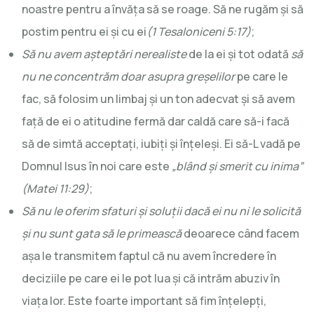
noastre pentru a învăța să se roage. Să ne rugăm și să
postim pentru ei și cu ei
(1 Tesaloniceni 5:17)
;
Să nu avem așteptări nerealiste
de la ei și tot odată
să
nu ne concentrăm doar asupra greșelilor
pe care le
fac, să folosim un limbaj și un ton adecvat și să avem
față de ei o atitudine fermă dar caldă care să-i facă
să de simtă acceptați, iubiți și înțeleși. Ei să-L vadă pe
Domnul Isus în noi care este
„blând și smerit cu inima”
(Matei 11:29)
;
Să nu le oferim sfaturi și soluții dacă ei nu ni le solicită
și nu sunt gata să le primească
deoarece când facem
așa le transmitem faptul că nu avem încredere în
deciziile pe care ei le pot lua și că intrăm abuziv în
viața lor. Este foarte important să fim înțelepți,