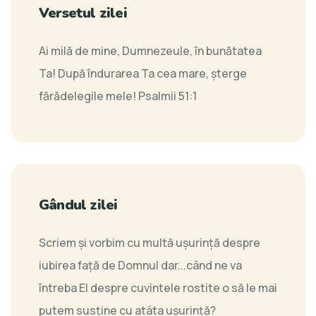
Versetul zilei
Ai milă de mine, Dumnezeule, în bunătatea
Ta! După îndurarea Ta cea mare, şterge
fărădelegile mele!
Psalmii 51:1
Gândul zilei
Scriem și vorbim cu multă ușurință despre
iubirea față de Domnul dar...când ne va
întreba El despre cuvintele rostite o să le mai
putem susţine cu atâta ușurință?