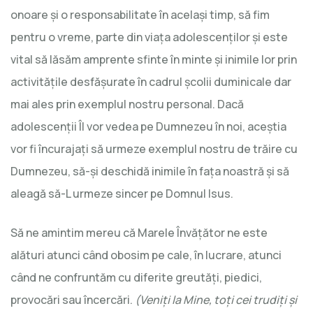
onoare și o responsabilitate în același timp, să fim
pentru o vreme, parte din viața adolescenților și este
vital să lăsăm amprente sfinte în minte și inimile lor prin
activitățile desfășurate în cadrul școlii duminicale dar
mai ales prin exemplul nostru personal. Dacă
adolescenții Îl vor vedea pe Dumnezeu în noi, aceștia
vor fi încurajați să urmeze exemplul nostru de trăire cu
Dumnezeu, să-și deschidă inimile în fața noastră și să
aleagă să-L urmeze sincer pe Domnul Isus.
Să ne amintim mereu că Marele Învățător ne este
alături atunci când obosim pe cale, în lucrare, atunci
când ne confruntăm cu diferite greutăți, piedici,
provocări sau încercări.
(Veniți la Mine, toți cei trudiți și