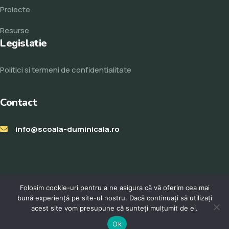
Proiecte
Resurse
Legislatie
Politici si termeni de confidentialitate
Contact
info@scoala-duminicala.ro
Folosim cookie-uri pentru a ne asigura că vă oferim cea mai
bună experiență pe site-ul nostru. Dacă continuați să utilizați
acest site vom presupune că sunteți mulțumit de el.
© Toate drepturile rezervate 2023. Realizat de
ProWeb
Ok