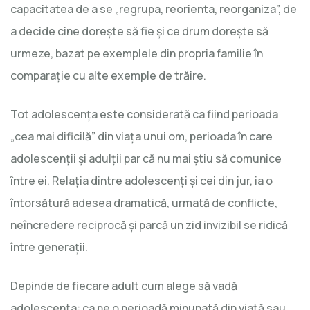
capacitatea de a se „regrupa, reorienta, reorganiza”, de
a decide cine dorește să fie și ce drum dorește să
urmeze, bazat pe exemplele din propria familie în
comparație cu alte exemple de trăire.
Tot adolescența este considerată ca fiind perioada
„cea mai dificilă” din viața unui om, perioada în care
adolescenții și adulții par că nu mai știu să comunice
între ei. Relația dintre adolescenți și cei din jur, ia o
întorsătură adesea dramatică, urmată de conflicte,
neîncredere reciprocă și parcă un zid invizibil se ridică
între generații.
Depinde de fiecare adult cum alege să vadă
adolescența: ca pe o perioadă minunată din viață sau