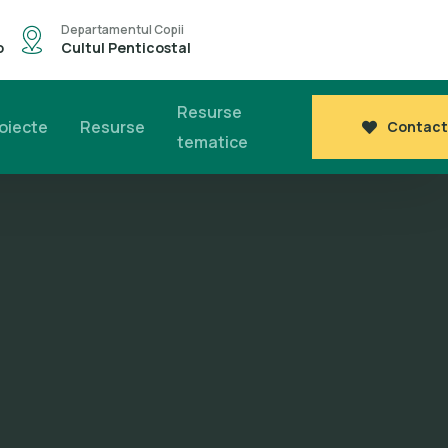
Departamentul Copii
o
Cultul Penticostal
Resurse
oiecte
Resurse
Contact
tematice