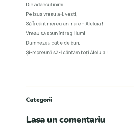
Din adancul inimii
Pe Isus vreau a-L vesti,
Să Ĩi cânt mereu un mare – Aleluia !
Vreau să spun întregii lumi
Dumnezeu cât e de bun,
Şi-mpreună să-I cântăm toţi Aleluia !
Categorii
Lasa un comentariu