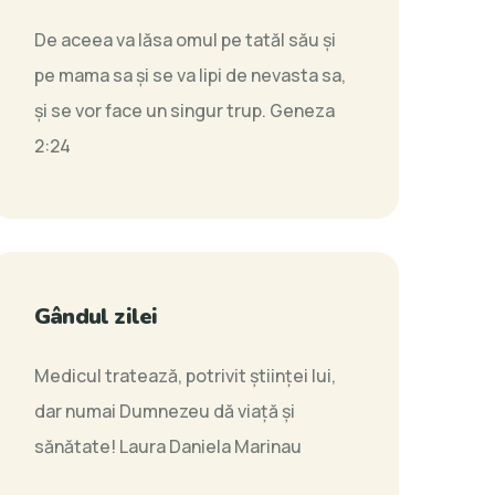
De aceea va lăsa omul pe tatăl său şi
pe mama sa şi se va lipi de nevasta sa,
şi se vor face un singur trup.
Geneza
2:24
Gândul zilei
Medicul tratează, potrivit științei lui,
dar numai Dumnezeu dă viață și
sănătate!
Laura Daniela Marinau