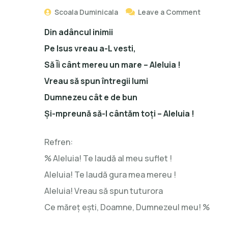
Scoala Duminicala
Leave a Comment
Din adâncul inimii
Pe Isus vreau a-L vesti,
Să Ĩi cânt mereu un mare – Aleluia !
Vreau să spun întregii lumi
Dumnezeu cât e de bun
Şi-mpreună să-I cântăm toţi – Aleluia !
Refren:
% Aleluia! Te laudă al meu suflet !
Aleluia! Te laudă gura mea mereu !
Aleluia! Vreau să spun tuturora
Ce măreţ eşti, Doamne, Dumnezeul meu! %