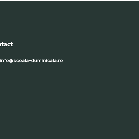
tact
info@scoala-duminicala.ro