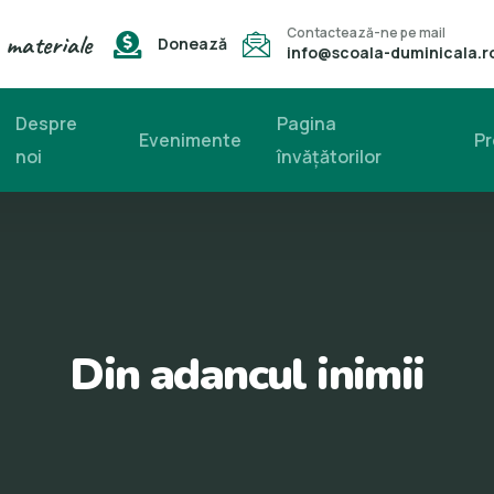
Contactează-ne pe mail
 materiale
Donează
info@scoala-duminicala.r
Despre
Pagina
Evenimente
Pr
noi
învăţătorilor
Din adancul inimii