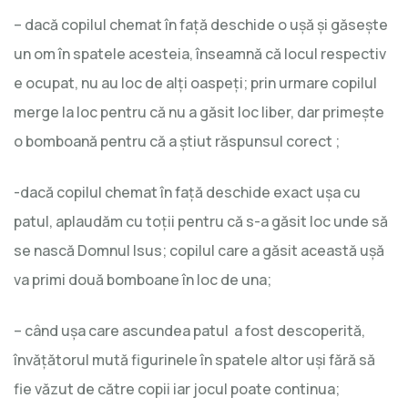
– dacă copilul chemat în faţă deschide o uşă şi găseşte
un om în spatele acesteia, înseamnă că locul respectiv
e ocupat, nu au loc de alţi oaspeţi; prin urmare copilul
merge la loc pentru că nu a găsit loc liber, dar primeşte
o bomboană pentru că a ştiut răspunsul corect ;
-dacă copilul chemat în faţă deschide exact uşa cu
patul, aplaudăm cu toţii pentru că s-a găsit loc unde să
se nască Domnul Isus; copilul care a găsit această uşă
va primi două bomboane în loc de una;
– când uşa care ascundea patul a fost descoperită,
învăţătorul mută figurinele în spatele altor uşi fără să
fie văzut de către copii iar jocul poate continua;