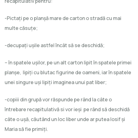
recapitulativ pentru:
-Pictaţi pe o planşă mare de carton o stradă cu mai
multe căsuţe;
-decupaţi uşile astfel încât să se deschidă;
– în spatele uşilor, pe un alt carton lipit în spatele primei
planşe, lipiţi cu blutac figurine de oameni, iar în spatele
unei singure uşi lipiţi imaginea unui pat liber;
-copiii din grupă vor răspunde pe rând la câte o
întrebare recapitulativă si vor ieşi pe rând să deschidă
câte o uşă, căutând un loc liber unde ar putea Iosif şi
Maria să fie primiţi.