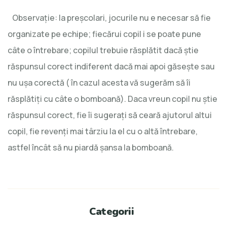
Observaţie: la preşcolari, jocurile nu e necesar să fie
organizate pe echipe; fiecărui copil i se poate pune
câte o întrebare; copilul trebuie răsplătit dacă ştie
răspunsul corect indiferent dacă mai apoi găseşte sau
nu uşa corectă ( în cazul acesta vă sugerăm să îi
răsplătiţi cu câte o bomboană). Daca vreun copil nu ştie
răspunsul corect, fie îi sugeraţi să ceară ajutorul altui
copil, fie revenţi mai târziu la el cu o altă întrebare,
astfel încât să nu piardă şansa la bomboană.
Categorii