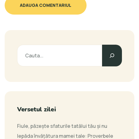
ADAUGA COMENTARIUL
Versetul zilei
Fiule, păzeşte sfaturile tatălui tău şi nu
lepăda învăţătura mamei tale:
Proverbele