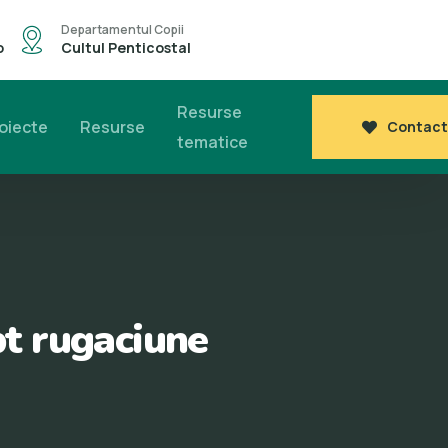
Departamentul Copii
o
Cultul Penticostal
Resurse
oiecte
Resurse
Contact
tematice
pt rugaciune