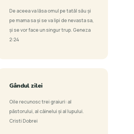
De aceea va lăsa omul pe tatăl său şi
pe mama sa şi se va lipi de nevasta sa,
şi se vor face un singur trup.
Geneza
2:24
Gândul zilei
Oile recunosc trei graiuri: al
pãstorului, al câinelui şi al lupului.
Cristi Dobrei