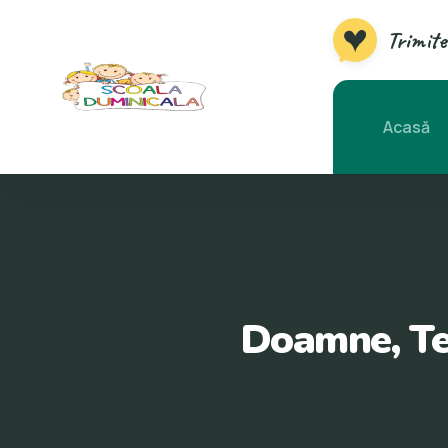
Trimite
Acasă
Doamne, Te 