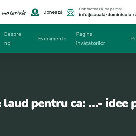
Contactează-ne pe mail
 materiale
Donează
info@scoala-duminicala.r
Despre
Pagina
Evenimente
Pr
noi
învăţătorilor
laud pentru ca: …- idee 