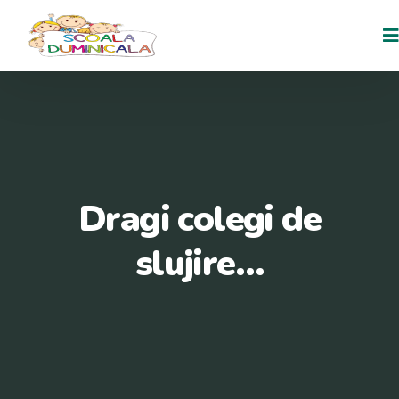
Skip
to
content
Dragi colegi de
slujire…