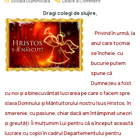
Scoala Duminicala
Leave a Comment
Dragi
Dragi colegi de slujire,
colegi
de
Privind în urmă, la
slujire…
anul care tocmai
se încheie, cu
bucurie putem
spune că
Dumnezeu a fost
cu noi și a binecuvântat lucrarea pe care o facem spre
slava Domnului și Mântuitorului nostru Isus Hristos, în
smerenie, cu pasiune, chiar dacă am întâmpinat uneori
și greutăți. Îi mulțumim Lui pentru că a început această
lucrare cu copiii în cadrul Departementului pentru