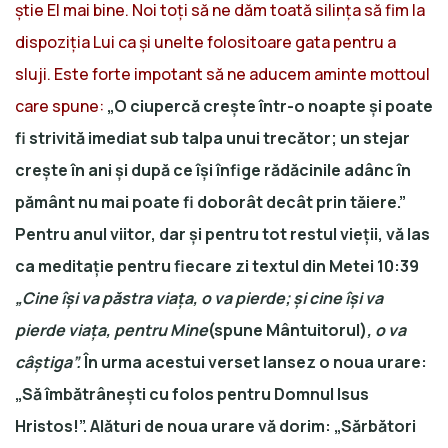
știe El mai bine. Noi toți să ne dăm toată silința să fim la
dispoziția Lui ca și unelte folositoare gata pentru a
sluji. Este forte impotant să ne aducem aminte mottoul
care spune:
„O ciupercă crește într-o noapte și poate
fi strivită imediat sub talpa unui trecător; un stejar
crește în ani și după ce își înfige rădăcinile adânc în
pământ nu mai poate fi doborât decât prin tăiere.”
Pentru anul viitor, dar și pentru tot restul vieții, vă las
ca meditație pentru fiecare zi textul din Metei 10:39
„Cine își va păstra viața, o va pierde; și cine își va
pierde viața, pentru Mine
(spune Mântuitorul)
, o va
câștiga”.
În urma acestui verset lansez o noua urare:
„Să îmbătrânești cu folos pentru Domnul Isus
Hristos!”.
Alături de noua urare vă dorim:
„Sărbători