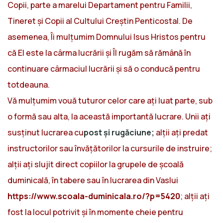
Copii, parte a marelui Departament pentru Familii,
Tineret și Copii al Cultului Creștin Penticostal. De
asemenea, Îi mulțumim Domnului Isus Hristos pentru
că El este la cârma lucrării și Îl rugăm să rămână în
continuare cârmaciul lucrării și să o conducă pentru
totdeauna.
Vă mulțumim vouă tuturor celor care ați luat parte, sub
o formă sau alta, la această importantă lucrare. Unii ați
susținut lucrarea cu
post și rugăciune;
alții ați predat
instructorilor sau învățătorilor la cursurile de instruire;
alții ați slujit direct copiilor la grupele de școală
duminicală, în tabere sau în lucrarea din Vaslui
https://www.scoala-duminicala.ro/?p=5420
; alții ați
fost la locul potrivit și în momente cheie pentru