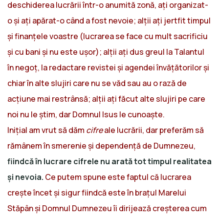
deschiderea lucrării într-o anumită zonă, ați organizat-
o și ați apărat-o când a fost nevoie; alții ați jertfit timpul
și finanțele voastre (lucrarea se face cu mult sacrificiu
și cu bani și nu este ușor); alții ați dus greul la Talantul
în negoț, la redactare revistei și agendei învățătorilor și
chiar în alte slujiri care nu se văd sau au o rază de
acțiune mai restrânsă; alții ați făcut alte slujiri pe care
noi nu le știm, dar Domnul Isus le cunoaște.
Inițial am vrut să dăm
cifre
ale lucrării, dar preferăm să
rămânem în smerenie și dependență de Dumnezeu,
fiindcă în lucrare cifrele nu arată tot timpul realitatea
și nevoia.
Ce putem spune este faptul că lucrarea
crește încet și sigur fiindcă este în brațul Marelui
Stăpân și Domnul Dumnezeu îi dirijează creșterea cum