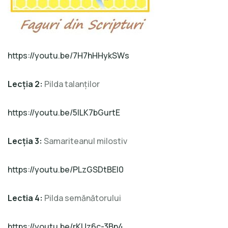
https://youtu.be/7H7hHHykSWs
Lecţia 2:
Pilda talanţilor
https://youtu.be/5ILK7bGurtE
Lecţia 3:
Samariteanul milostiv
https://youtu.be/PLzGSDtBEl0
Lectia 4:
Pilda semănătorului
https://youtu.be/rKUz6c-3Bn4