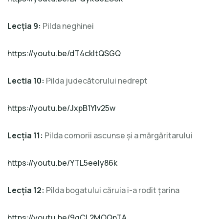
Lecţia 9:
Pilda neghinei
https://youtu.be/dT4ckltQSGQ
Lectia 10:
Pilda judecătorului nedrept
https://youtu.be/JxpB1Ylv25w
Lecţia 11:
Pilda comorii ascunse şi a mărgăritarului
https://youtu.be/YTL5eeIy86k
Lecţia 12:
Pilda bogatului căruia i-a rodit ţarina
https://youtu.be/9gCL2MOQnTA