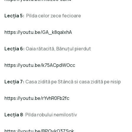
Lecţia 5:
Pilda celor zece fecioare
https://youtu.be/GA_k8qaIxhA
Lecţia 6:
Oaia rătacită, Bănuţul pierdut
https://youtu.be/k75ACpdWOcc
Lecţia 7:
Casa zidită pe Stâncă si casa zidită pe nisip
https://youtu.be/rYvhR0Fb2fc
Lecţia 8
: Pilda robului nemilostiv
https://youtu.be/BPQykQ3ZSok