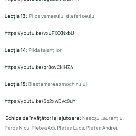
Lecţia 13:
Pilda vameşului şi a fariseului
https://youtu.be/vxuF1XXNxbU
Lecţia 14:
Pilda talanţilor
https://youtu.be/qr8ovCkIHZ4
Lecţia 15:
Blestemarea smochinului
https://youtu.be/Sp2xwDvc9uY
Echipa de învăţători şi ajutoare:
Neacșu Laurențiu,
Perda Nicu, Pletea Adi, Pletea Luca, Pletea Andrei,