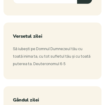
Versetul zilei
Să iubeşti pe Domnul Dumnezeul tău cu
toată inima ta, cu tot sufletul tău şi cu toată
puterea ta.
Deuteronomul 6:5
Gândul zilei