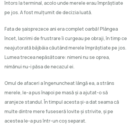
întors la terminal, acolo unde merele erau împrăștiate
pe jos. A fost mulțumit de decizia luată.
Fata de șaisprezece ani era complet oarbă! Plângea
încet, lacrimi de frustrare îi curgeau pe obraji, în timp ce
neajutorată bâjbâia căutând merele împrăştiate pe jos.
Lumea trecea nepăsătoare: nimeni nu se oprea,
nimănui nu-i păsa de necazul ei.
Omul de afaceri a îngenuncheat lângă ea, a strâns
merele, le-a pus înapoi pe masă și a ajutat-o să
aranjeze standul. În timpul acesta și-a dat seama că
multe dintre mere fuseseră lovite și strivite, și pe
acestea le-a pus într-un coș separat.