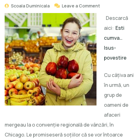
Scoala Duminicala
Leave a Comment
Descarcă
aici:
Esti
cumva…
Isus-
povestire
Cu câțiva ani
în urmă, un
grup de
oameni de
afaceri
mergeau la o convenție regională de vânzări, în
Chicago. Le promiseseră soțiilor că se vor întoarce