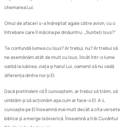
chemarea Lui.
Omul de afaceri s-a îndreptat agale către avion, cu o
întrebare care îl măcina pe dinăuntru: „Sunteți Isus?“
Te confundă lumea cu Isus? Ar trebui, nu? Ar trebui să
ne asemănăm atât de mult cu Isus, încât într-o lume
oarbă la iubirea, viața și harul Lui, oamenii să nu vadă
diferența dintre noi și El.
Dacă pretindem că Îl cunoaștem, ar trebui să trăim, să
umblăm și să acționăm așa cum ar face-o El. A-L
cunoaște pe El înseamnă mai mult decât a cita versete
biblice și a merge la biserică. Înseamnă a trăi Cuvântul