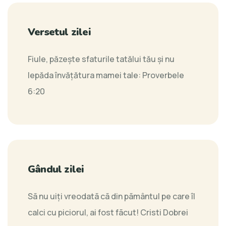
Versetul zilei
Fiule, păzeşte sfaturile tatălui tău şi nu
lepăda învăţătura mamei tale:
Proverbele
6:20
Gândul zilei
Sã nu uiţi vreodatã cã din pãmântul pe care îl
calci cu piciorul, ai fost fãcut!
Cristi Dobrei