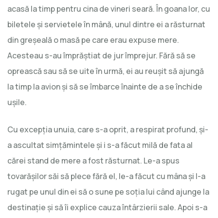
acasă la timp pentru cina de vineri seară. În goana lor, cu
biletele și servietele în mână, unul dintre ei a răsturnat
din greșeală o masă pe care erau expuse mere.
Acesteau s-au împrăștiat de jur împrejur. Fără să se
oprească sau să se uite în urmă, ei au reușit să ajungă
la timp la avion și să se îmbarce înainte de a se închide
ușile.
Cu excepția unuia, care s-a oprit, a respirat profund, și-
a ascultat simțămintele și i s-a făcut milă de fata al
cărei stand de mere a fost răsturnat. Le-a spus
tovarășilor săi să plece fără el, le-a făcut cu mâna și l-a
rugat pe unul din ei să o sune pe soția lui când ajunge la
destinație și să îi explice cauza întârzierii sale. Apoi s-a