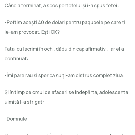
Când a terminat, a scos portofelul și i-a spus fetei:
-Poftim acești 40 de dolari pentru pagubele pe care ți
le-am provocat. Ești OK?
Fata, cu lacrimi în ochi, dădu din cap afirmativ… iar el a
continuat:
-Îmi pare rau şi sper că nu ți-am distrus complet ziua.
Şi în timp ce omul de afaceri se îndepărta, adolescenta
uimită l-a strigat:
-Domnule!