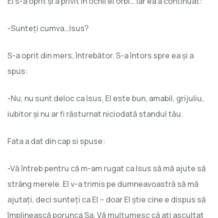
El s-a oprit și a privit în ochii ei orbi… iar ea a continuat:
-Sunteți cumva…Isus?
S-a oprit din mers, întrebător. S-a întors spre ea și a
spus:
-Nu, nu sunt deloc ca Isus, El este bun, amabil, grijuliu,
iubitor și nu ar fi răsturnat niciodată standul tău.
Fata a dat din cap si spuse:
-Vă întreb pentru că m-am rugat ca Isus să mă ajute să
strâng merele. El v-a trimis pe dumneavoastră să mă
ajutați, deci sunteți ca El – doar El știe cine e dispus să
împlinească porunca Sa. Vă mulțumesc că ați ascultat