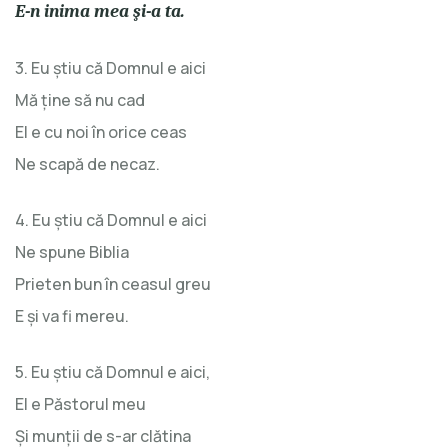
E-n inima mea şi-a ta.
3. Eu ştiu că Domnul e aici
Mă ţine să nu cad
El e cu noi în orice ceas
Ne scapă de necaz.
4. Eu ştiu că Domnul e aici
Ne spune Biblia
Prieten bun în ceasul greu
E şi va fi mereu.
5. Eu ştiu că Domnul e aici,
El e Păstorul meu
Şi munţii de s-ar clătina