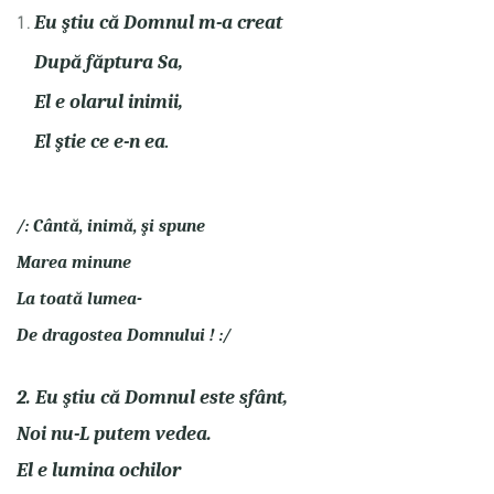
Eu ştiu că Domnul m-a creat
După făptura Sa,
El e olarul inimii,
El ştie ce e-n ea
.
/: Cântă, inimă, şi spune
Marea minune
La toată lumea-
De dragostea Domnului ! :/
2. Eu ştiu că Domnul este sfânt,
Noi nu-L putem vedea.
El e lumina ochilor