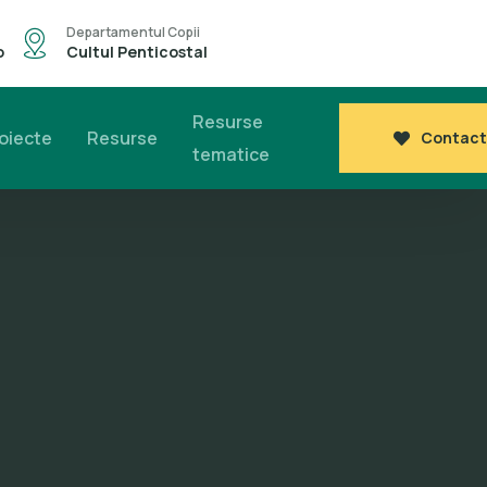
Departamentul Copii
o
Cultul Penticostal
Resurse
oiecte
Resurse
Contact
tematice