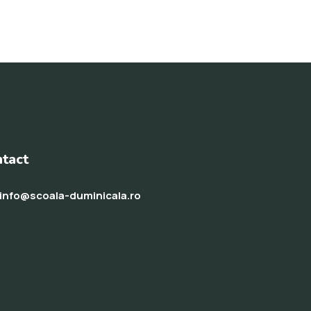
tact
info@scoala-duminicala.ro