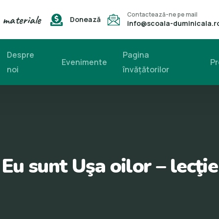
Contactează-ne pe mail
 materiale
Donează
info@scoala-duminicala.r
Despre
Pagina
Evenimente
Pr
noi
învăţătorilor
Eu sunt Uşa oilor – lecţie