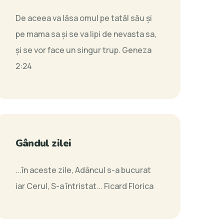
De aceea va lăsa omul pe tatăl său şi
pe mama sa şi se va lipi de nevasta sa,
şi se vor face un singur trup.
Geneza
2:24
Gândul zilei
...în aceste zile, Adâncul s-a bucurat
iar Cerul, S-a întristat...
Ficard Florica