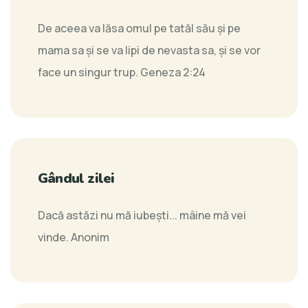
De aceea va lăsa omul pe tatăl său şi pe
mama sa şi se va lipi de nevasta sa, şi se vor
face un singur trup.
Geneza 2:24
Gândul zilei
Dacă astăzi nu mă iubeşti... mâine mă vei
vinde.
Anonim