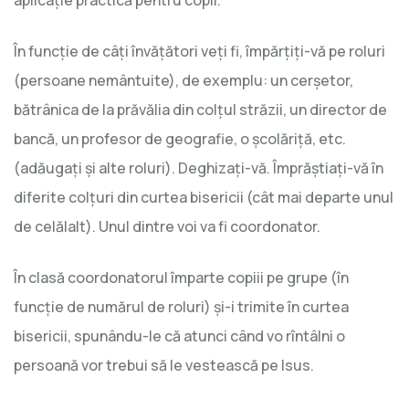
În funcție de câți învățători veți fi, împărțiți-vă pe roluri
(persoane nemântuite), de exemplu: un cerșetor,
bătrânica de la prăvălia din colțul străzii, un director de
bancă, un profesor de geografie, o școlăriță, etc.
(adăugați și alte roluri). Deghizați-vă. Împrăștiați-vă în
diferite colțuri din curtea bisericii (cât mai departe unul
de celălalt). Unul dintre voi va fi coordonator.
În clasă coordonatorul împarte copiii pe grupe (în
funcție de numărul de roluri) și-i trimite în curtea
bisericii, spunându-le că atunci când vo rîntâlni o
persoană vor trebui să le vestească pe Isus.