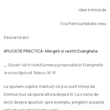
idee trimisă de
Țica Patricia Natalia, Ineu
Descarcă aici:
APLICAȚIE PRACTICĂ- Mergeti si vestiti Evanghelia
„…Duceti-vă în toată lumea şi propovăduiţi Evanghelia
la orice făptură.”Marcu 16:15
Le spunem copiilor mântuiți că și ei sunt trimiși de
Domnul Isus să spună altora despre El. La o serie de
lecții despre apostoli, spre exemplu, pregătiți această
aplicație practică pentru copii.