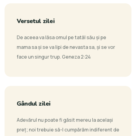
Versetul zilei
De aceea va lăsa omul pe tatăl său şi pe
mama sa şi se va lipi de nevasta sa, şi se vor
face un singur trup.
Geneza 2:24
Gândul zilei
Adevărul nu poate fi găsit mereu la acelaşi
preţ; noi trebuie să-l cumpărăm indiferent de