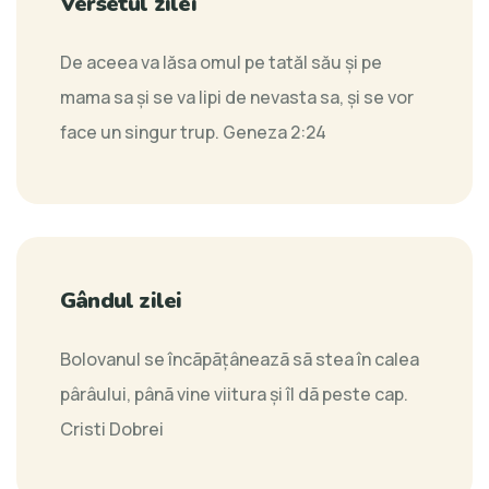
Versetul zilei
De aceea va lăsa omul pe tatăl său şi pe
mama sa şi se va lipi de nevasta sa, şi se vor
face un singur trup.
Geneza 2:24
Gândul zilei
Bolovanul se încãpãţâneazã sã stea în calea
pârâului, pânã vine viitura şi îl dã peste cap.
Cristi Dobrei