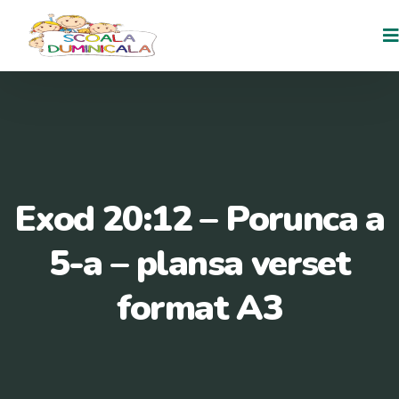
Skip
to
content
Exod 20:12 – Porunca a
5-a – plansa verset
format A3