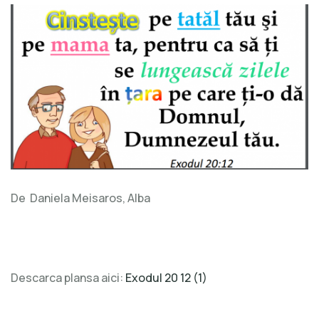
Exod
20:12
–
Porunca
a
5-
a
–
plansa
verset
De Daniela Meisaros, Alba
format
A3
Descarca plansa aici:
Exodul 20 12 (1)