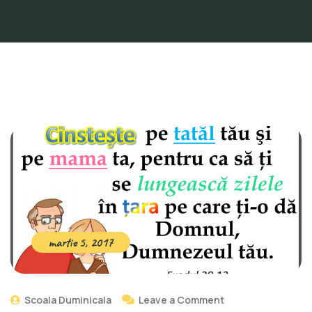
martie 5, 2017
on
Scoala Duminicala
Leave a Comment