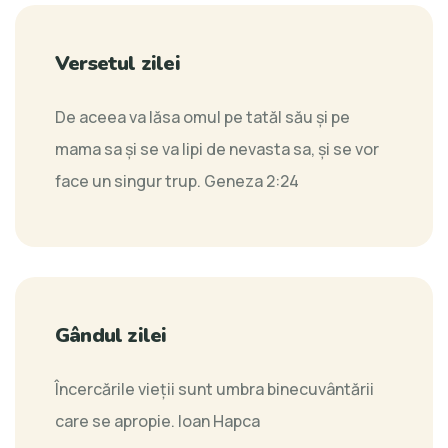
Versetul zilei
De aceea va lăsa omul pe tatăl său şi pe
mama sa şi se va lipi de nevasta sa, şi se vor
face un singur trup.
Geneza 2:24
Gândul zilei
Încercările vieții sunt umbra binecuvântării
care se apropie.
Ioan Hapca