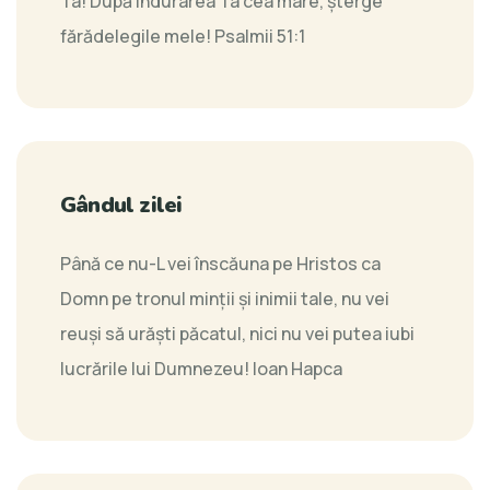
Ta! După îndurarea Ta cea mare, şterge
fărădelegile mele!
Psalmii 51:1
Gândul zilei
Până ce nu-L vei înscăuna pe Hristos ca
Domn pe tronul minții și inimii tale, nu vei
reuși să urăști păcatul, nici nu vei putea iubi
lucrările lui Dumnezeu!
Ioan Hapca