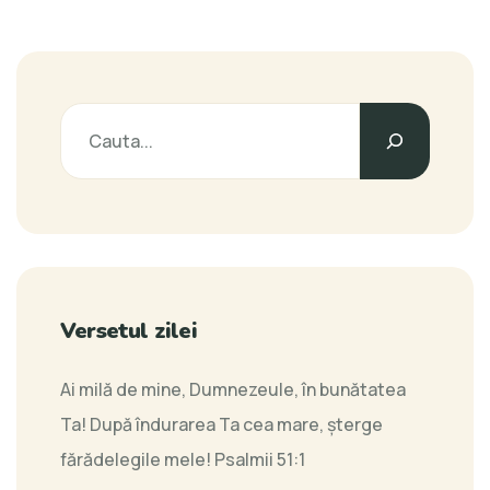
Versetul zilei
Ai milă de mine, Dumnezeule, în bunătatea
Ta! După îndurarea Ta cea mare, şterge
fărădelegile mele!
Psalmii 51:1