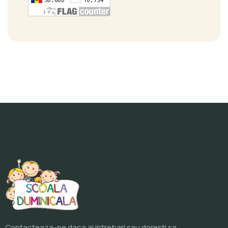
Contacteaza-ne daca ai intrebari sau doresti sa