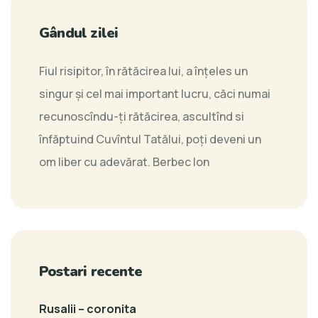
Gândul zilei
Fiul risipitor, în rătăcirea lui, a înțeles un
singur și cel mai important lucru, căci numai
recunoscîndu-ți rătăcirea, ascultînd si
înfăptuind Cuvîntul Tatălui, poți deveni un
om liber cu adevărat.
Berbec Ion
Postari recente
Rusalii – coronita