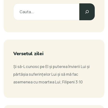
Versetul zilei
Şi să-L cunosc pe El şi puterea învierii Lui şi
părtăşia suferinţelor Lui şi să mă fac
asemenea cu moartea Lui;
Filipeni 3:10