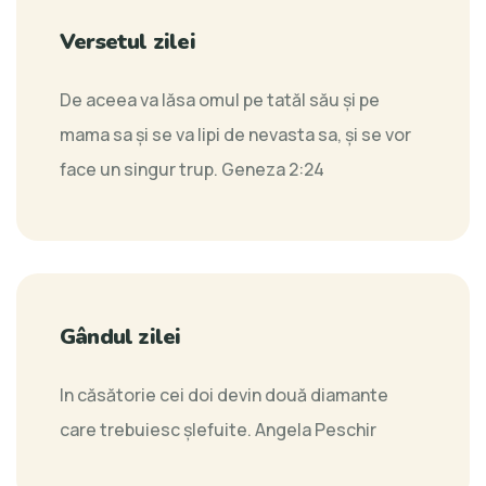
Versetul zilei
De aceea va lăsa omul pe tatăl său şi pe
mama sa şi se va lipi de nevasta sa, şi se vor
face un singur trup.
Geneza 2:24
Gândul zilei
In căsătorie cei doi devin două diamante
care trebuiesc şlefuite.
Angela Peschir