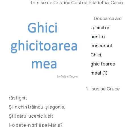
trimise de Cristina Costea, Filadelfia, Calan
ghicitoarea
mea!
Descarca aici
:
ghicitori
pentru
concursul
Ghici,
ghicitoarea
mea! (1)
Isus pe Cruce
răstignit
Şi-n chin trăindu-şi agonia,
Ştii cărui ucenic iubit
I-o dete-n grijă pe Maria?