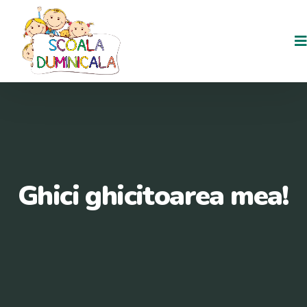
Skip
to
content
Ghici ghicitoarea mea!