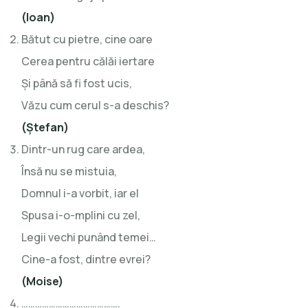
(Ioan)
Bătut cu pietre, cine oare
Cerea pentru călăi iertare
Şi până să fi fost ucis,
Văzu cum cerul s-a deschis?
(Ştefan)
Dintr-un rug care ardea,
Însă nu se mistuia,
Domnul i-a vorbit, iar el
Spusa i-o-mplini cu zel,
Legii vechi punând temei…
Cine-a fost, dintre evrei?
(Moise)
…………………………………….