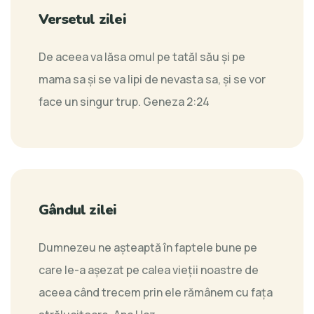
Versetul zilei
De aceea va lăsa omul pe tatăl său şi pe
mama sa şi se va lipi de nevasta sa, şi se vor
face un singur trup.
Geneza 2:24
Gândul zilei
Dumnezeu ne așteaptă în faptele bune pe
care le-a aşezat pe calea vieţii noastre de
aceea când trecem prin ele rămânem cu faţa