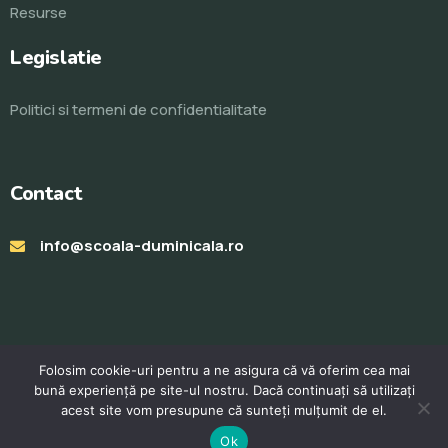
Resurse
Legislatie
Politici si termeni de confidentialitate
Contact
info@scoala-duminicala.ro
Folosim cookie-uri pentru a ne asigura că vă oferim cea mai
bună experiență pe site-ul nostru. Dacă continuați să utilizați
acest site vom presupune că sunteți mulțumit de el.
© Toate drepturile rezervate 2023. Realizat de
ProWeb
Ok