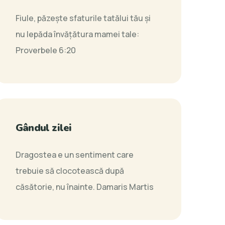
Fiule, păzeşte sfaturile tatălui tău şi
nu lepăda învăţătura mamei tale:
Proverbele 6:20
Gândul zilei
Dragostea e un sentiment care
trebuie să clocotească după
căsătorie, nu înainte.
Damaris Martis