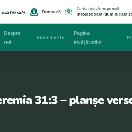
Contactează-ne pe mail
 materiale
Donează
info@scoala-duminicala.r
Despre
Pagina
Evenimente
Pr
noi
învăţătorilor
eremia 31:3 – planșe vers