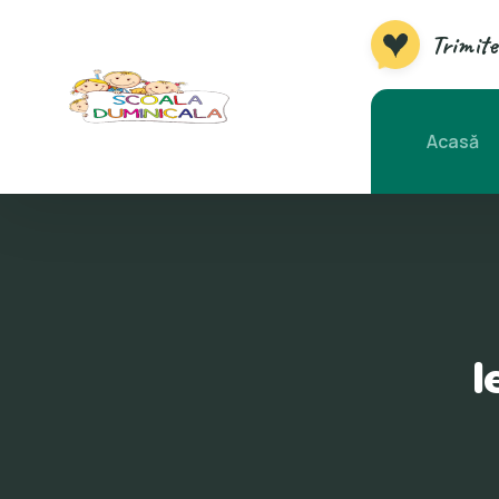
Trimite
Acasă
I