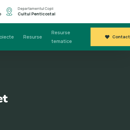
Departamentul Copii
o
Cultul Penticostal
Resurse
oiecte
Resurse
Contact
tematice
et