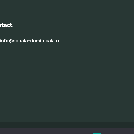
tact
info@scoala-duminicala.ro