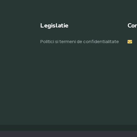
Legislatie
Con
Politici si termeni de confidentialitate
© Toate drepturile rezervate 2023. Realizat de
ProWeb