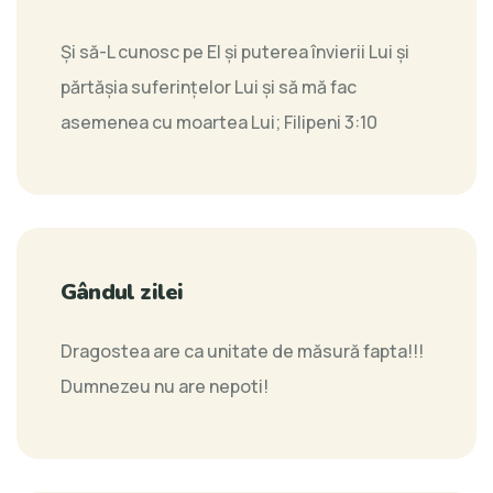
Şi să-L cunosc pe El şi puterea învierii Lui şi
părtăşia suferinţelor Lui şi să mă fac
asemenea cu moartea Lui;
Filipeni 3:10
Gândul zilei
Dragostea are ca unitate de măsură fapta!!!
Dumnezeu nu are nepoti!