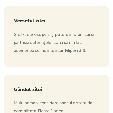
Versetul zilei
Şi să-L cunosc pe El şi puterea învierii Lui şi
părtăşia suferinţelor Lui şi să mă fac
asemenea cu moartea Lui;
Filipeni 3:10
Gândul zilei
Mulţi oameni consideră haosul o stare de
normalitate.
Ficard Florica