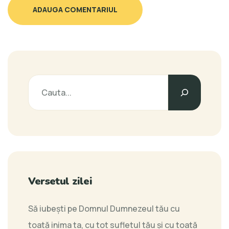
ADAUGA COMENTARIUL
Versetul zilei
Să iubeşti pe Domnul Dumnezeul tău cu
toată inima ta, cu tot sufletul tău şi cu toată