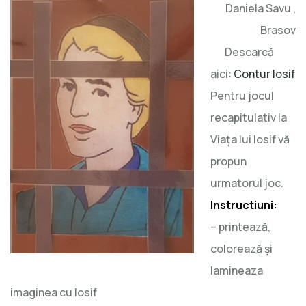
Daniela Savu ,
Brasov
Descarcă
aici:
Contur Iosif
Pentru jocul
recapitulativ la
Viața lui Iosif vă
propun
urmatorul joc.
Instructiuni:
– printează,
colorează și
lamineaza
imaginea cu Iosif