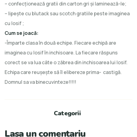
– confecționează gratii din carton gri și laminează-le;
– lipește cu blutack sau scotch gratiile peste imaginea
cu Iosif ;
Cum se joacă:
-Împarte clasa în două echipe. Fiecare echipă are
imaginea cu Iosif în inchisoare. La fiecare răspuns
corect se va lua câte o zăbrea din inchisoarea lui Iosif.
Echipa care reușește să îl elibereze prima- castigă.
Domnul sa va binecuvinteze!!!!!
Categorii
Lasa un comentariu