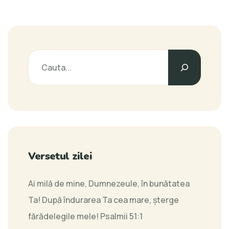
Versetul zilei
Ai milă de mine, Dumnezeule, în bunătatea
Ta! După îndurarea Ta cea mare, şterge
fărădelegile mele!
Psalmii 51:1