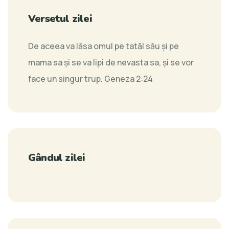
Versetul zilei
De aceea va lăsa omul pe tatăl său şi pe
mama sa şi se va lipi de nevasta sa, şi se vor
face un singur trup.
Geneza 2:24
Gândul zilei