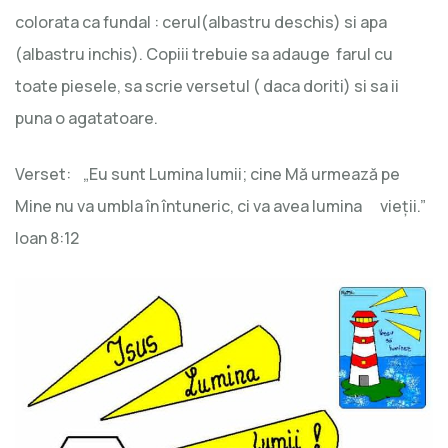
colorata ca fundal : cerul(albastru deschis) si apa
(albastru inchis). Copiii trebuie sa adauge farul cu
toate piesele, sa scrie versetul ( daca doriti) si sa ii
puna o agatatoare.
Verset:
„Eu sunt Lumina lumii; cine Mă
urmează pe
Mine nu va umbla în întuneric, ci va avea lumina vieţii.”
Ioan 8:12