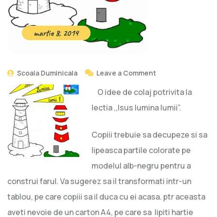
martie 8, 2014
Scoala Duminicala
Leave a Comment
O idee de colaj potrivita la
lectia ,,Isus lumina lumii”.
Copiii trebuie sa decupeze si sa
lipeasca partile colorate pe
modelul alb-negru pentru a
construi farul. Va sugerez sa il transformati intr-un
tablou, pe care copiii sa il duca cu ei acasa. ptr aceasta
aveti nevoie de un carton A4, pe care sa lipiti hartie