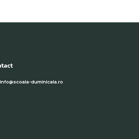
tact
info@scoala-duminicala.ro