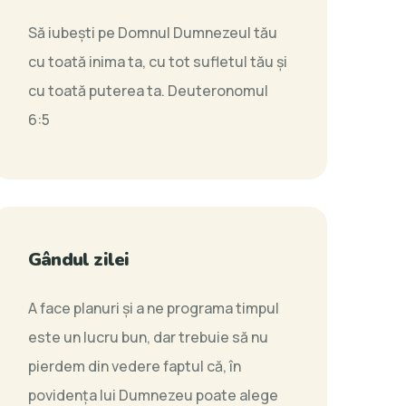
Să iubeşti pe Domnul Dumnezeul tău
cu toată inima ta, cu tot sufletul tău şi
cu toată puterea ta.
Deuteronomul
6:5
Gândul zilei
A face planuri şi a ne programa timpul
este un lucru bun, dar trebuie să nu
pierdem din vedere faptul că, în
povidenţa lui Dumnezeu poate alege