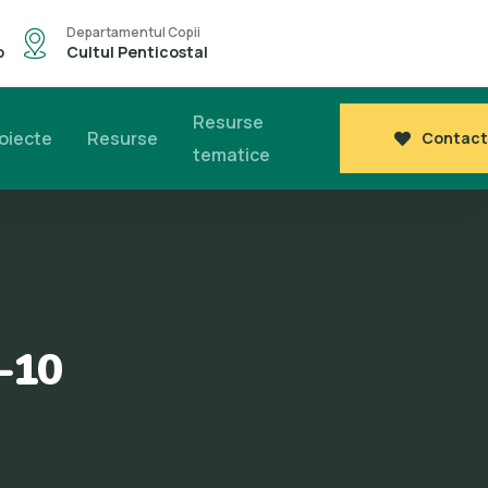
Departamentul Copii
o
Cultul Penticostal
Resurse
oiecte
Resurse
Contact
tematice
 -10