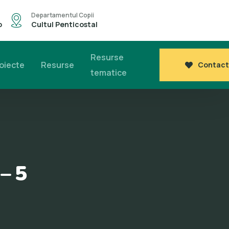
Departamentul Copii
o
Cultul Penticostal
Resurse
oiecte
Resurse
Contact
tematice
 – 5