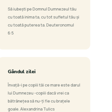
Să iubeşti pe Domnul Dumnezeul tău
cu toată inima ta, cu tot sufletul tău şi
cu toată puterea ta.
Deuteronomul
6:5
Gândul zilei
Învață-i pe copiii tăi ce mare este darul
lui Dumnezeu -copiii dacă vrei ca
bătrânețea să nu-ți fie cu brațele
goale.
Alexandrina Tulics