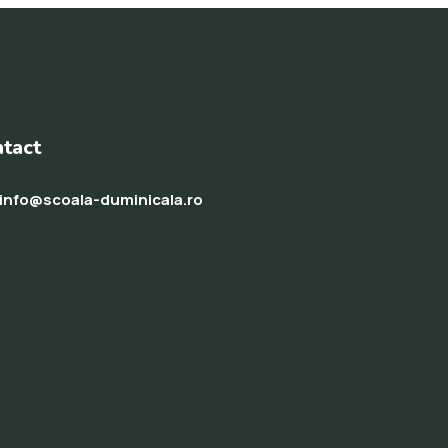
tact
info@scoala-duminicala.ro