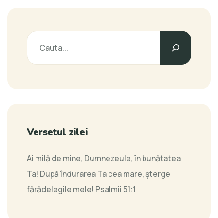
Versetul zilei
Ai milă de mine, Dumnezeule, în bunătatea
Ta! După îndurarea Ta cea mare, şterge
fărădelegile mele!
Psalmii 51:1