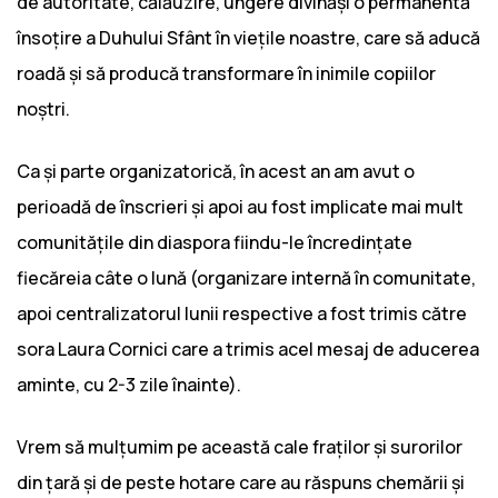
de autoritate, călăuzire, ungere divinăși o permanentă
însoțire a Duhului Sfânt în viețile noastre, care să aducă
roadă și să producă transformare în inimile copiilor
noștri.
Ca și parte organizatorică, în acest an am avut o
perioadă de înscrieri și apoi au fost implicate mai mult
comunitățile din diaspora fiindu-le încredințate
fiecăreia câte o lună (organizare internă în comunitate,
apoi centralizatorul lunii respective a fost trimis către
sora Laura Cornici care a trimis acel mesaj de aducerea
aminte, cu 2-3 zile înainte).
Vrem să mulțumim pe această cale fraților și surorilor
din țară și de peste hotare care au răspuns chemării și