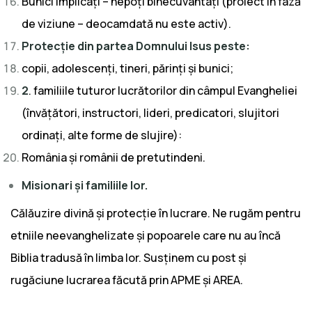
Bunici implicați – nepoți binecuvântați (proiect în fază
de viziune – deocamdată nu este activ).
Protecție din partea Domnului Isus peste:
copii, adolescenți, tineri, părinți și bunici;
2
. familiile tuturor lucrătorilor din câmpul Evangheliei
(învățători, instructori, lideri, predicatori, slujitori
ordinați, alte forme de slujire):
România și românii de pretutindeni.
Misionari și familiile lor.
Călăuzire divină și protecție în lucrare. Ne rugăm pentru
etniile neevanghelizate și popoarele care nu au încă
Biblia tradusă în limba lor. Susținem cu post și
rugăciune lucrarea făcută prin APME și AREA.