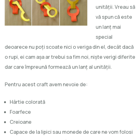
unităţii. Vreau să
vă spun că este
un lanţ mai
special
deoarece nu poţi scoate nici o veriga din el, decât dacă
o rupi, ei cam aşa ar trebui sa fim noi, nişte verigi diferite
dar care împreună formează un lanţ al unităţii.
Pentru acest craft avem nevoie de:
Hârtie colorată
Foarfece
Creioane
Capace de la lipici sau monede de care ne vom folosi