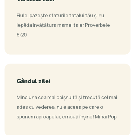
Fiule, păzeşte sfaturile tatălui tău şi nu
lepăda învăţătura mamei tale:
Proverbele
6:20
Gândul zilei
Minciuna cea mai obişnuită şi trecută cel mai
ades cu vederea, nu e aceea pe care o
spunem aproapelui, ci nouă înşine!
Mihai Pop