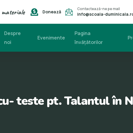
Contactează-ne pe mail
 materiale
Donează
info@scoala-duminicala.r
Despre
Pagina
Evenimente
Pr
noi
învăţătorilor
u- teste pt. Talantul în 