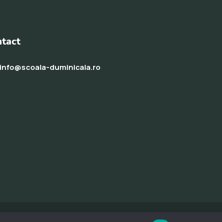
tact
info@scoala-duminicala.ro