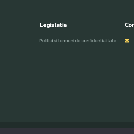
Legislatie
Con
Politici si termeni de confidentialitate
© Toate drepturile rezervate 2023. Realizat de
ProWeb