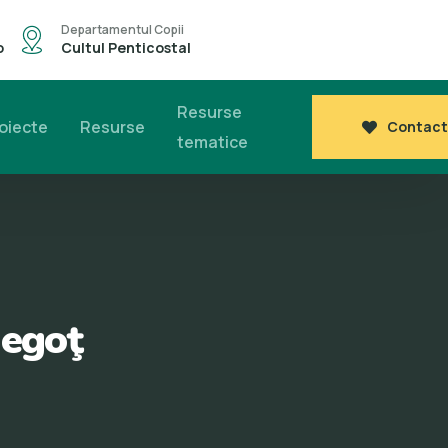
Departamentul Copii
o
Cultul Penticostal
Resurse
oiecte
Resurse
Contact
tematice
Negoţ