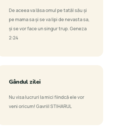
De aceea va lăsa omul pe tatăl său şi
pe mama sa şi se va lipi de nevasta sa,
şi se vor face un singur trup.
Geneza
2:24
Gândul zilei
Nu visa lucruri la mici fiindcă ele vor
veni oricum!
Gavriil STIHARUL