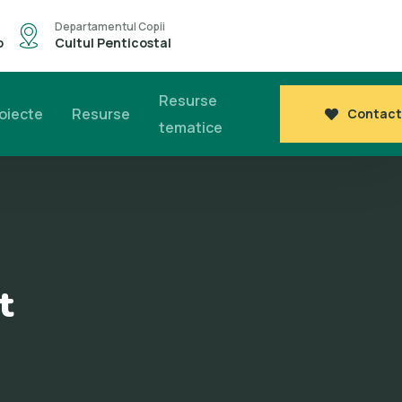
Departamentul Copii
o
Cultul Penticostal
Resurse
oiecte
Resurse
Contact
tematice
t