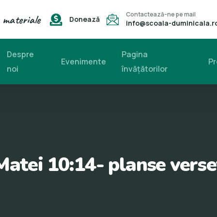
Contactează-ne pe mail
 materiale
Donează
info@scoala-duminicala.r
Despre
Pagina
Evenimente
Pr
noi
învăţătorilor
Matei 10:14- planse verse