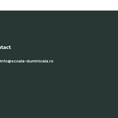
tact
info@scoala-duminicala.ro