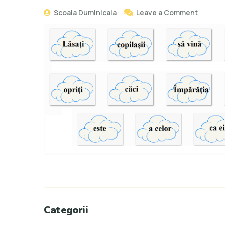
Scoala Duminicala
Leave a Comment
Categorii