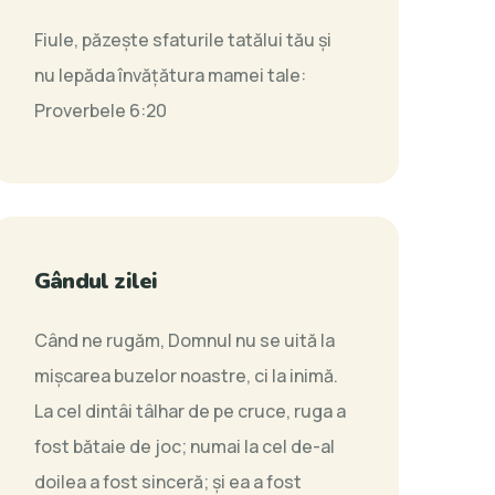
Fiule, păzeşte sfaturile tatălui tău şi
nu lepăda învăţătura mamei tale:
Proverbele 6:20
Gândul zilei
Când ne rugăm, Domnul nu se uită la
mişcarea buzelor noastre, ci la inimă.
La cel dintâi tâlhar de pe cruce, ruga a
fost bătaie de joc; numai la cel de-al
doilea a fost sinceră; şi ea a fost