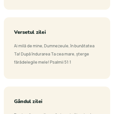
Versetul zilei
Ai milă de mine, Dumnezeule, în bunătatea
Ta! După îndurarea Ta cea mare, şterge
fărădelegile mele!
Psalmii 51:1
Gândul zilei