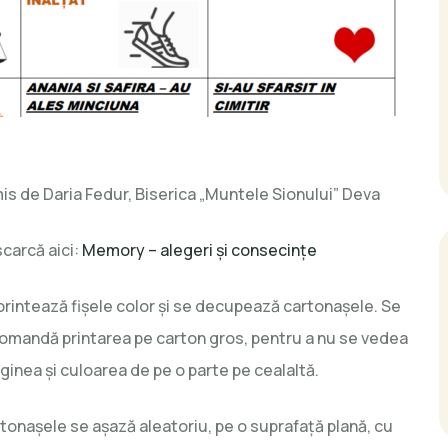
y
mis de Daria Fedur, Biserica „Muntele Sionului” Deva
carcă aici:
Memory – alegeri și consecințe
ințe
printează fișele color și se decupează cartonașele. Se
omandă printarea pe carton gros, pentru a nu se vedea
ginea și culoarea de pe o parte pe cealaltă.
tonașele se așază aleatoriu, pe o suprafață plană, cu