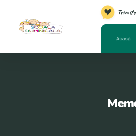
Skip
Trimite
to
content
Acasă
Memor