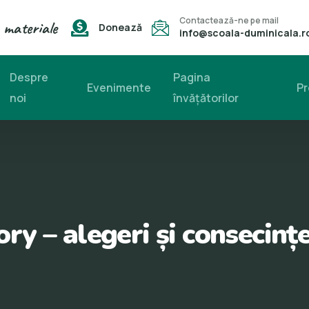
Contactează-ne pe mail
 materiale
Donează
info@scoala-duminicala.r
Despre
Pagina
Evenimente
Pr
noi
învăţătorilor
y – alegeri și consecințe