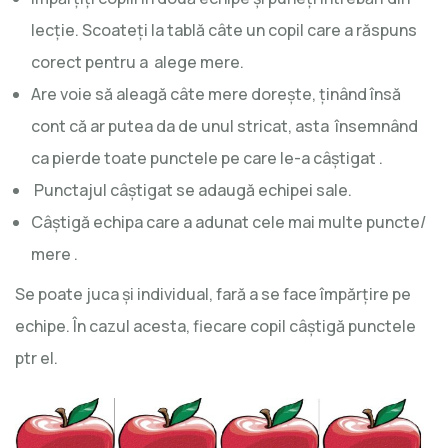
lecţie. Scoateţi la tablă câte un copil care a răspuns
corect pentru a alege mere.
Are voie să aleagă câte mere doreşte, ţinând însă
cont că ar putea da de unul stricat, asta însemnând
ca pierde toate punctele pe care le-a câştigat .
Punctajul câştigat se adaugă echipei sale.
Câştigă echipa care a adunat cele mai multe puncte/
mere .
Se poate juca şi individual, fară a se face împărţire pe
echipe. În cazul acesta, fiecare copil câştigă punctele
ptr el.