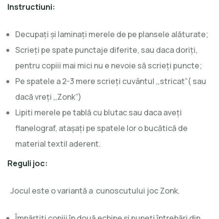
Instructiuni:
Decupaţi şi laminaţi merele de pe plansele alăturate;
Scrieţi pe spate punctaje diferite, sau daca doriţi,
pentru copiii mai mici nu e nevoie să scrieţi puncte;
Pe spatele a 2-3 mere scrieţi cuvântul ,,stricat”( sau
dacă vreţi ,,Zonk”)
Lipiti merele pe tablă cu blutac sau daca aveţi
flanelograf, ataşaţi pe spatele lor o bucătică de
material textil aderent.
Reguli joc:
Jocul este o variantă a cunoscutului joc Zonk.
Împărţiţi copiii în două echipe şi puneţi întrebări din