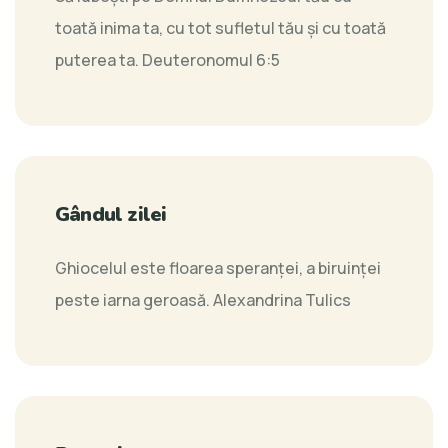
toată inima ta, cu tot sufletul tău şi cu toată
puterea ta.
Deuteronomul 6:5
Gândul zilei
Ghiocelul este floarea speranţei, a biruinţei
peste iarna geroasă.
Alexandrina Tulics