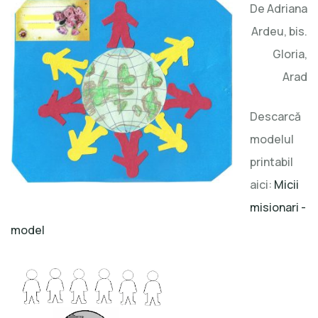
De Adri
ana
Ardeu, bis.
Gloria,
Arad
Descarcă
modelul
printabil
aici:
Micii
misionari -
model