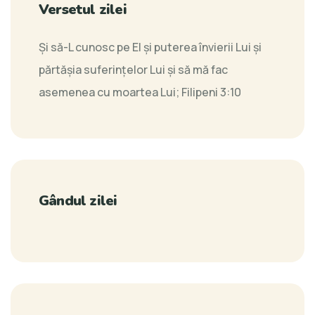
Versetul zilei
Şi să-L cunosc pe El şi puterea învierii Lui şi
părtăşia suferinţelor Lui şi să mă fac
asemenea cu moartea Lui;
Filipeni 3:10
Gândul zilei