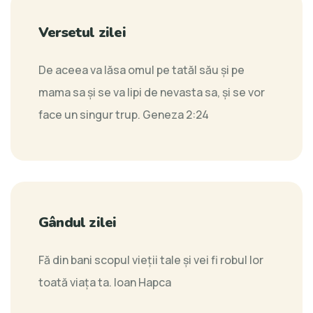
Versetul zilei
De aceea va lăsa omul pe tatăl său şi pe
mama sa şi se va lipi de nevasta sa, şi se vor
face un singur trup.
Geneza 2:24
Gândul zilei
Fă din bani scopul vieții tale și vei fi robul lor
toată viața ta.
Ioan Hapca