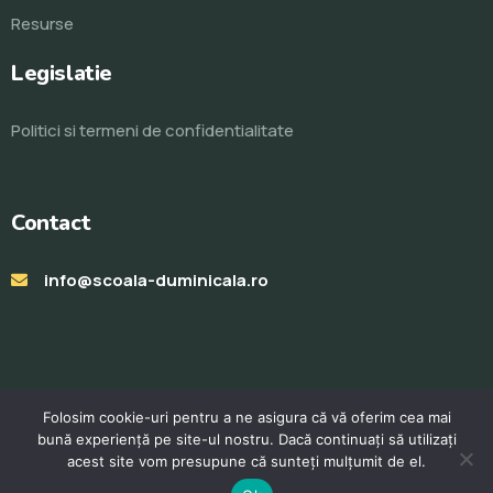
Resurse
Legislatie
Politici si termeni de confidentialitate
Contact
info@scoala-duminicala.ro
Folosim cookie-uri pentru a ne asigura că vă oferim cea mai
bună experiență pe site-ul nostru. Dacă continuați să utilizați
acest site vom presupune că sunteți mulțumit de el.
© Toate drepturile rezervate 2023. Realizat de
ProWeb