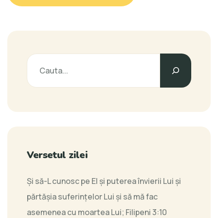
Versetul zilei
Şi să-L cunosc pe El şi puterea învierii Lui şi
părtăşia suferinţelor Lui şi să mă fac
asemenea cu moartea Lui;
Filipeni 3:10