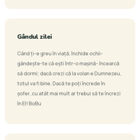
Gândul zilei
Când ţi-e greu în viaţă, închide ochii-
gândeşte-te că eşti într-o maşină- încearcă
să dormi; dacă crezi că la volan e Dumnezeu,
totul va fi bine. Dacă te poţi încrede în
şofer..cu atât mai mult ar trebui să te încrezi
în El!
BoBu