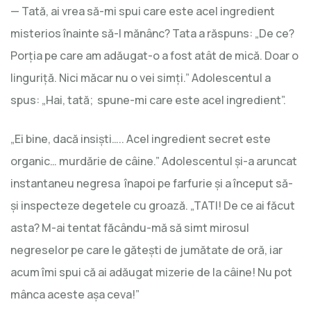
— Tată, ai vrea să-mi spui care este acel ingredient
misterios înainte să-l mănânc? Tata a răspuns: „De ce?
Porția pe care am adăugat-o a fost atât de mică. Doar o
linguriță. Nici măcar nu o vei simți.” Adolescentul a
spus: „Hai, tată; spune-mi care este acel ingredient”.
„Ei bine, dacă insiști….. Acel ingredient secret este
organic… murdărie de câine.” Adolescentul și-a aruncat
instantaneu negresa înapoi pe farfurie și a început să-
și inspecteze degetele cu groază. „TATI! De ce ai făcut
asta? M-ai tentat făcându-mă să simt mirosul
negreselor pe care le gătești de jumătate de oră, iar
acum îmi spui că ai adăugat mizerie de la câine! Nu pot
mânca aceste așa ceva!”