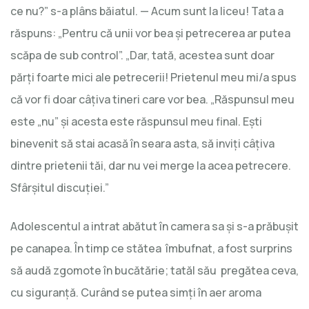
ce nu?” s-a plâns băiatul. — Acum sunt la liceu! Tata a
răspuns: „Pentru că unii vor bea și petrecerea ar putea
scăpa de sub control”. „Dar, tată, acestea sunt doar
părți foarte mici ale petrecerii! Prietenul meu mi/a spus
că vor fi doar câțiva tineri care vor bea. „Răspunsul meu
este „nu” și acesta este răspunsul meu final. Ești
binevenit să stai acasă în seara asta, să inviți câțiva
dintre prietenii tăi, dar nu vei merge la acea petrecere.
Sfârșitul discuției.”
Adolescentul a intrat abătut în camera sa și s-a prăbușit
pe canapea. În timp ce stătea îmbufnat, a fost surprins
să audă zgomote în bucătărie; tatăl său pregătea ceva,
cu siguranță. Curând se putea simți în aer aroma