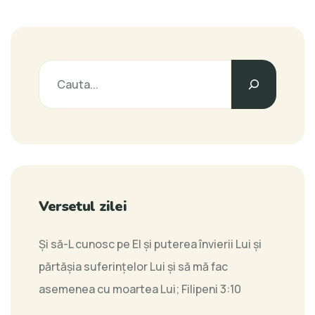
Versetul zilei
Şi să-L cunosc pe El şi puterea învierii Lui şi
părtăşia suferinţelor Lui şi să mă fac
asemenea cu moartea Lui;
Filipeni 3:10