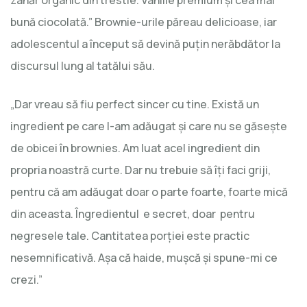
zahăr organic din trestie. Vanilie premium și cea mai
bună ciocolată.” Brownie-urile păreau delicioase, iar
adolescentul a început să devină puțin nerăbdător la
discursul lung al tatălui său.
„Dar vreau să fiu perfect sincer cu tine. Există un
ingredient pe care l-am adăugat şi care nu se găsește
de obicei în brownies. Am luat acel ingredient din
propria noastră curte. Dar nu trebuie să îți faci griji,
pentru că am adăugat doar o parte foarte, foarte mică
din aceasta. Îngredientul e secret, doar pentru
negresele tale. Cantitatea porției este practic
nesemnificativă. Așa că haide, mușcă și spune-mi ce
crezi.”