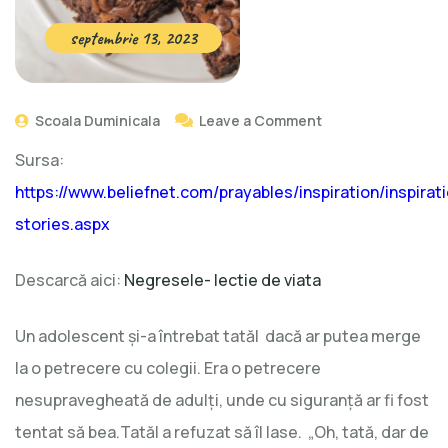
septembrie 13, 2023
Scoala Duminicala
Leave a Comment
Sursa:
https://www.beliefnet.com/prayables/inspiration/inspirati
stories.aspx
Descarcă aici:
Negresele- lectie de viata
Un adolescent și-a întrebat tatăl dacă ar putea merge
la o petrecere cu colegii. Era o petrecere
nesupravegheată de adulţi, unde cu siguranță ar fi fost
tentat să bea.Tatăl a refuzat să îl lase. „Oh, tată, dar de