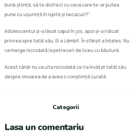
bună știință, să te distrezi cu ceva care te-ar putea
pune cu ușurință în ispită și necazuri?”
Adolescentul și-a lăsat capul în jos, apoi și-a ridicat
privirea spre tatăl său. El a zâmbit. În sfârșit a înțeles. Nu
va merge niciodată la petreceri de liceu cu băutură.
Acest tânăr nu va uita niciodată ce l/a învăţat tatăl său
despre onoarea de a avea o conştiinţă curată.
Categorii
Lasa un comentariu