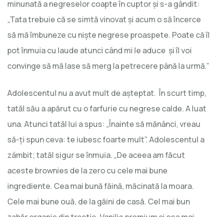
minunată a negreselor coapte în cuptor și s-a gândit:
„Tata trebuie că se simtă vinovat și acum o să încerce
să mă îmbuneze cu niște negrese proaspete. Poate că îl
pot înmuia cu laude atunci când mi le aduce și îl voi
convinge să mă lase să merg la petrecere până la urmă.”
Adolescentul nu a avut mult de așteptat. În scurt timp,
tatăl său a apărut cu o farfurie cu negrese calde. A luat
una. Atunci tatăl lui a spus: „Înainte să mănânci, vreau
să-ți spun ceva: te iubesc foarte mult”. Adolescentul a
zâmbit; tatăl sigur se înmuia. „De aceea am făcut
aceste brownies de la zero cu cele mai bune
ingrediente. Cea mai bună făină, măcinată la moara.
Cele mai bune ouă, de la găini de casă. Cel mai bun