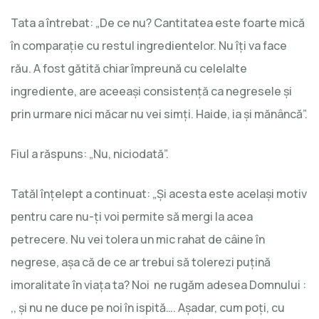
Tata a întrebat: „De ce nu? Cantitatea este foarte mică
în comparație cu restul ingredientelor. Nu îți va face
rău. A fost gătită chiar împreună cu celelalte
ingrediente, are aceeași consistență ca negresele și
prin urmare nici măcar nu vei simți. Haide, ia şi mănâncă”.
Fiul a răspuns: „Nu, niciodată”.
Tatăl înțelept a continuat: „Și acesta este același motiv
pentru care nu-ți voi permite să mergi la acea
petrecere. Nu vei tolera un mic rahat de câine în
negrese, așa că de ce ar trebui să tolerezi puțină
imoralitate în viața ta? Noi ne rugăm adesea Domnului :
,, şi nu ne duce pe noi în ispită…. Așadar, cum poți, cu