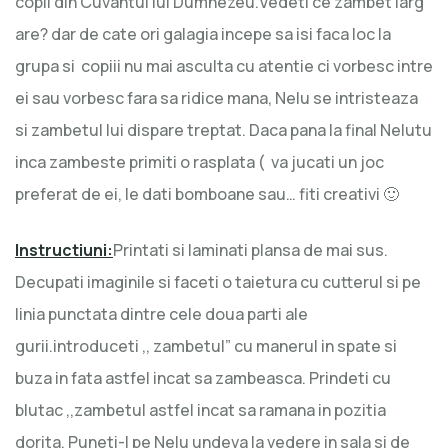
copii din Cuvantul lui Dumnezeu.Vedeti ce zambet larg
are? dar de cate ori galagia incepe sa isi faca loc la
grupa si copiii nu mai asculta cu atentie ci vorbesc intre
ei sau vorbesc fara sa ridice mana, Nelu se intristeaza
si zambetul lui dispare treptat. Daca pana la final Nelutu
inca zambeste primiti o rasplata ( va jucati un joc
preferat de ei, le dati bomboane sau… fiti creativi 🙂
Instructiuni:
Printati si laminati plansa de mai sus.
Decupati imaginile si faceti o taietura cu cutterul si pe
linia punctata dintre cele doua parti ale
gurii.introduceti ,, zambetul” cu manerul in spate si
buza in fata astfel incat sa zambeasca. Prindeti cu
blutac ,,zambetul astfel incat sa ramana in pozitia
dorita. Puneti-l pe Nelu undeva la vedere in sala si de