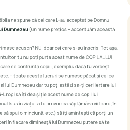
iblia ne spune că cei care L-au acceptat pe Domnul
l lui Dumnezeu
(un nume prețios – accentuăm această
 primesc ecuson? NU, doar cei care s-au înscris. Tot așa,
ntuitor, tu nu poți purta acest nume de COPIL AL LUI
re se confruntă copiii, exemplu: dacă tu vorbești
i etc. – toate aceste lucruri se numesc păcat și cei ce
al lui Dumnezeu dar tu poți astăzi sa-ți ceri iertare lui
L rogi să îți dea și ție acest nume de copil lui
ul Isus în viața ta te provoc ca săptămâna viitoare, în
e să spui o minciună, etc.) să îți amintești că porți un
 ceri în fiecare dimineață lui Dumnezeu putere să te