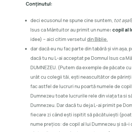
Conținutul:
deci ecusonul ne spune cine suntem,
tot așa
B
Isus ca Mântuitor au primit un nume
: copil a
idee) – aici citim versetul
din Biblie.
dar dacă eu nu fac parte din tabără și vin așa,
dacă tu nu L-ai acceptat pe Domnul Isus ca Mâ
DUMNEZEU. (Putem da exemple de păcate cu ca
urât cu colegii tăi, ești neascultător de părinț
fac astfel de lucruri nu poartă numele de copil 
Dumnezeu toate lucrurile rele din viața ta si să-
Dumnezeu. Dar dacă tu deja L-ai primit pe Domn
fiecare zi când ești ispitit să păcătuiești (poat
nume prețios: de copil al lui Dumnezeu și să-i