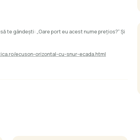
 să te gândești: „Oare port eu acest nume prețios?” Și
tica.ro/ecuson-orizontal-cu-snur-ecada.html