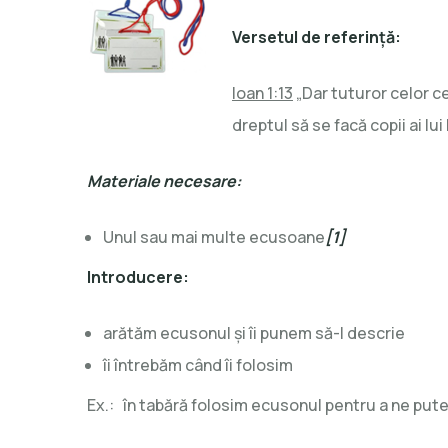
Versetul de referință:
Ioan 1:13
„Dar tuturor celor ce
dreptul să se facă copii ai l
Materiale necesare:
Unul sau mai multe ecusoane
[1]
Introducere:
arătăm ecusonul și îi punem să-l descrie
îi întrebăm când îi folosim
Ex.: în tabără folosim ecusonul pentru a ne put