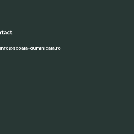
tact
info@scoala-duminicala.ro