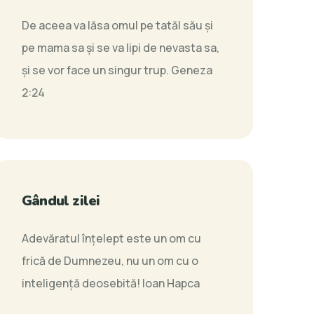
De aceea va lăsa omul pe tatăl său şi
pe mama sa şi se va lipi de nevasta sa,
şi se vor face un singur trup.
Geneza
2:24
Gândul zilei
Adevăratul înțelept este un om cu
frică de Dumnezeu, nu un om cu o
inteligență deosebită!
Ioan Hapca