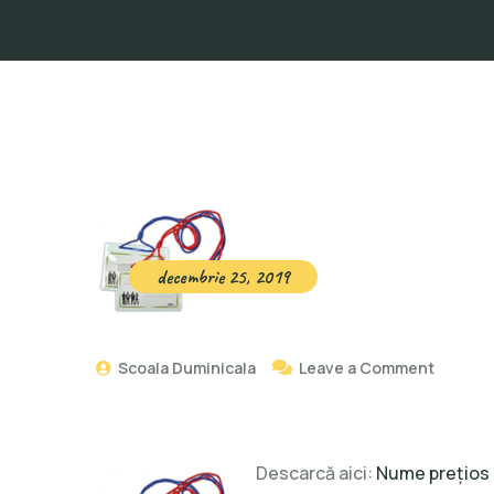
decembrie 25, 2019
Scoala Duminicala
Leave a Comment
Descarcă aici:
Nume prețios 