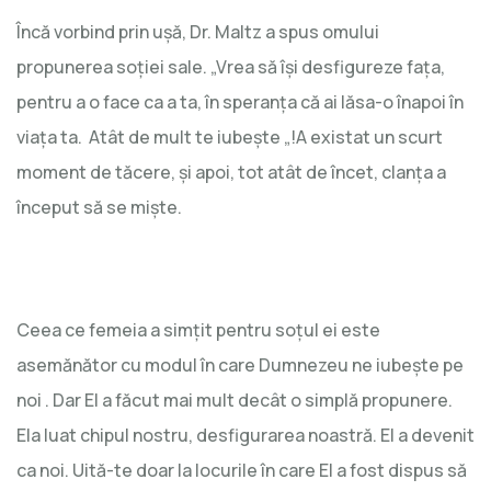
Încă vorbind prin ușă, Dr. Maltz a spus omului
propunerea soției sale. „Vrea să îşi desfigureze fața,
pentru a o face ca a ta, în speranța că ai lăsa-o înapoi în
viața ta. Atât de mult te iubește „!A existat un scurt
moment de tăcere, și apoi, tot atât de încet, clanța a
început să se mişte.
Ceea ce femeia a simțit pentru soțul ei este
asemănător cu modul în care Dumnezeu ne iubeşte pe
noi . Dar El a făcut mai mult decât o simplă propunere.
Ela luat chipul nostru, desfigurarea noastră. El a devenit
ca noi. Uită-te doar la locurile în care El a fost dispus să