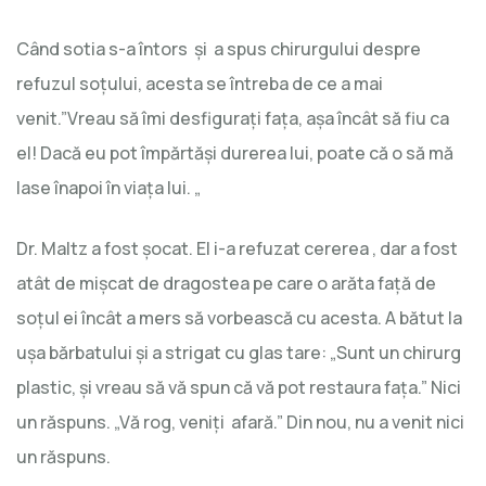
Când sotia s-a întors şi a spus chirurgului despre
refuzul soţului, acesta se întreba de ce a mai
venit.”Vreau să îmi desfiguraţi faţa, așa încât să fiu ca
el! Dacă eu pot împărtăși durerea lui, poate că o să mă
lase înapoi în viața lui. „
Dr. Maltz a fost șocat. El i-a refuzat cererea , dar a fost
atât de mișcat de dragostea pe care o arăta faţă de
soțul ei încât a mers să vorbească cu acesta. A bătut la
uşa bărbatului şi a strigat cu glas tare: „Sunt un chirurg
plastic, și vreau să vă spun că vă pot restaura fața.” Nici
un răspuns. „Vă rog, veniţi afară.” Din nou, nu a venit nici
un răspuns.