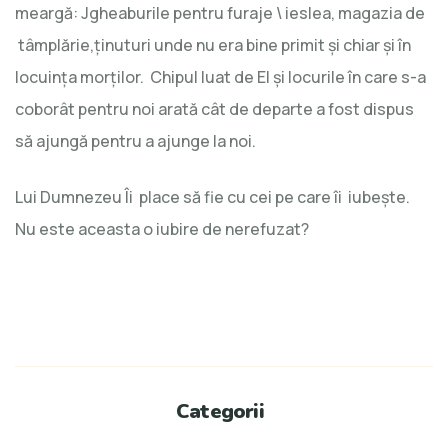
meargă: Jgheaburile pentru furaje \ ieslea, magazia de
tâmplărie,ţinuturi unde nu era bine primit şi chiar şi în
locuinţa morţilor. Chipul luat de El şi locurile în care s-a
coborât pentru noi arată cât de departe a fost dispus
să ajungă pentru a ajunge la noi.
Lui Dumnezeu Îi place să fie cu cei pe care îi iubește.
Nu este aceasta o iubire de nerefuzat?
Categorii