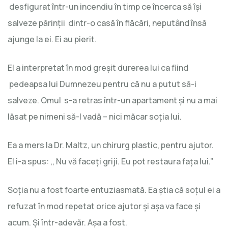
desfigurat într-un incendiu în timp ce încerca să îşi
salveze părinții dintr-o casă în flăcări, neputând însă
ajunge la ei. Ei au pierit.
El a interpretat în mod greșit durerea lui ca fiind
pedeapsa lui Dumnezeu pentru că nu a putut să-i
salveze. Omul s-a retras într-un apartament şi nu a mai
lăsat pe nimeni să-l vadă – nici măcar soția lui.
Ea a mers la Dr. Maltz, un chirurg plastic, pentru ajutor.
El i-a spus: ,, Nu vă faceți griji. Eu pot restaura fața lui.”
Soția nu a fost foarte entuziasmată. Ea ştia că soțul ei a
refuzat în mod repetat orice ajutor şi aşa va face şi
acum. Şi într-adevăr. Aşa a fost.