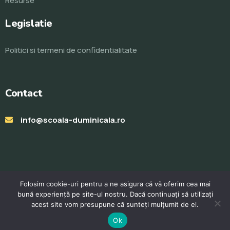
Resurse
Legislatie
Politici si termeni de confidentialitate
Contact
info@scoala-duminicala.ro
Folosim cookie-uri pentru a ne asigura că vă oferim cea mai
bună experiență pe site-ul nostru. Dacă continuați să utilizați
acest site vom presupune că sunteți mulțumit de el.
© Toate drepturile rezervate 2023. Realizat de
ProWeb
Ok