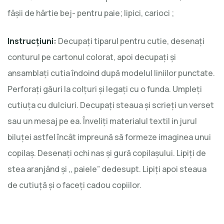
fâşii de hârtie bej- pentru paie; lipici, carioci ;
Instrucţiuni:
Decupaţi tiparul pentru cutie, desenaţi
conturul pe cartonul colorat, apoi decupaţi şi
ansamblaţi cutia îndoind după modelul liniilor punctate.
Perforaţi găuri la colţuri şi legaţi cu o funda. Umpleţi
cutiuţa cu dulciuri. Decupaţi steaua şi scrieţi un verset
sau un mesaj pe ea. Înveliţi materialul textil in jurul
biluţei astfel încât impreună să formeze imaginea unui
copilaş. Desenaţi ochi nas şi gură copilaşului. Lipiţi de
stea aranjând şi ,, paiele” dedesupt. Lipiţi apoi steaua
de cutiuţă şi o faceţi cadou copiilor.