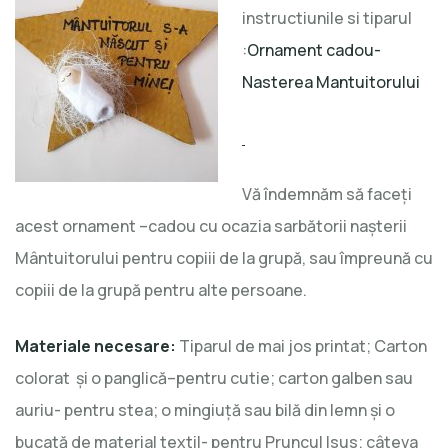
instructiunile si tiparul
:
Ornament cadou-
Nasterea Mantuitorului
Vă îndemnăm să faceţi
acest ornament –cadou cu ocazia sarbătorii naşterii
Mântuitorului pentru copiii de la grupă, sau împreună cu
copiii de la grupă pentru alte persoane.
Materiale necesare:
Tiparul de mai jos printat; Carton
colorat şi o panglică–pentru cutie; carton galben sau
auriu- pentru stea; o mingiuţă sau bilă din lemn şi o
bucată de material textil- pentru Pruncul Isus; câteva