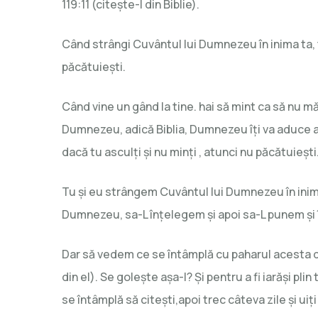
119:11 (citește-l din Biblie).
Când strângi Cuvântul lui Dumnezeu în inima ta, 
păcătuiești.
Când vine un gând la tine. hai să mint ca să nu 
Dumnezeu, adică Biblia, Dumnezeu îți va aduce am
dacă tu asculți și nu minți , atunci nu păcătuiești
Tu și eu strângem Cuvântul lui Dumnezeu în inimă 
Dumnezeu, sa-L înțelegem și apoi sa-L punem și î
Dar să vedem ce se întâmplă cu paharul acesta da
din el). Se golește așa-I? Și pentru a fi iarăși plin
se întâmplă să citești,apoi trec câteva zile și u