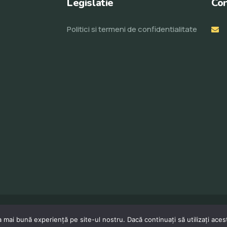
Legislatie
Con
Politici si termeni de confidentialitate
© Toate drepturile rezervate 2023. Realizat de
ProWeb
 mai bună experiență pe site-ul nostru. Dacă continuați să utilizați ace