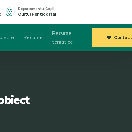
Departamentul Copii
o
Cultul Penticostal
Resurse
oiecte
Resurse
Contact
tematice
obiect