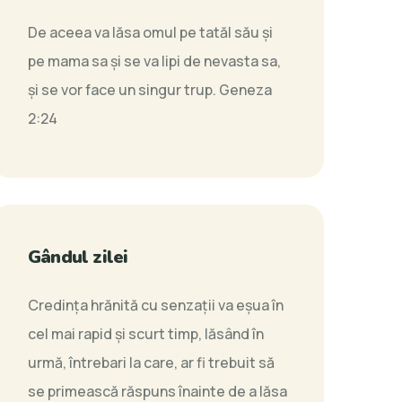
De aceea va lăsa omul pe tatăl său şi
pe mama sa şi se va lipi de nevasta sa,
şi se vor face un singur trup.
Geneza
2:24
Gândul zilei
Credința hrănită cu senzații va eșua în
cel mai rapid și scurt timp, lăsând în
urmă, întrebari la care, ar fi trebuit să
se primească răspuns înainte de a lăsa