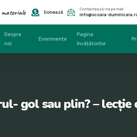
Contactează-ne pe mail
 materiale
Donează
info@scoala-duminicala.r
Despre
Pagina
Evenimente
Pr
noi
învăţătorilor
ul- gol sau plin? – lecție 