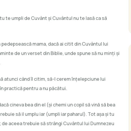
tu te umpli de Cuvânt și Cuvântul nu te lasă ca să
mă pedepsească mama, dacă ai citit din Cuvântul lui
inte de un verset din Biblie, unde spune să nu minți și
.
atunci când îl citim, să-I cerem înțelepciune lui
n practică pentru a nu păcătui.
că cineva bea din el (și chemi un copil să vină să bea
 trebuie să il umplu iar (umpli iar paharul). Tot așa și tu
iți; de aceea trebuie să strângi Cuvântul lui Dumnezeu