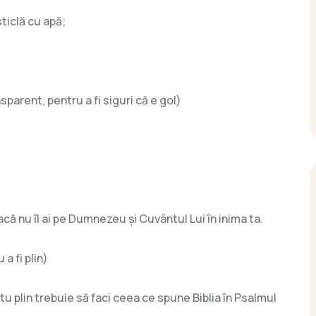
ticlă cu apă;
sparent, pentru a fi siguri că e gol)
că nu îl ai pe Dumnezeu și Cuvântul Lui în inima ta.
a fi plin)
tu plin trebuie să faci ceea ce spune Biblia în Psalmul