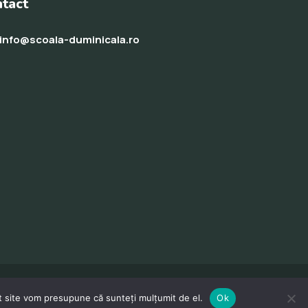
tact
info@scoala-duminicala.ro
st site vom presupune că sunteți mulțumit de el.
Ok