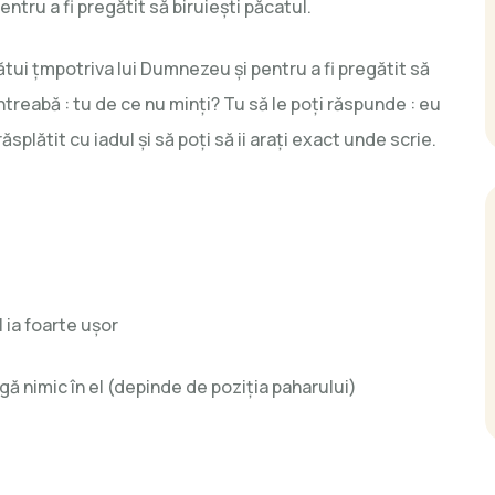
pentru a fi pregătit să biruiești păcatul.
ui țmpotriva lui Dumnezeu și pentru a fi pregătit să
ntreabă : tu de ce nu minți? Tu să le poți răspunde : eu
splătit cu iadul și să poți să ii arați exact unde scrie.
l ia foarte ușor
gă nimic în el (depinde de poziția paharului)