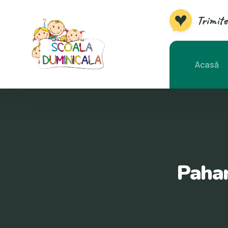
Trimite
Acasă
Pahar