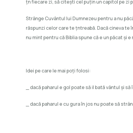
țn fiecare zi, să citești cel puțin un capitol pe zi 
Strânge Cuvântul lui Dumnezeu pentru a nu păcăt
răspunzi celor care te țntreabă. Dacă cineva te î
nu mint pentru că Biblia spune că e un păcat și e ră
Idei pe care le mai poți folosi:
_ dacă paharul e gol poate să il bată vântul și să î
_ dacă paharul e cu gura în jos nu poate să strân