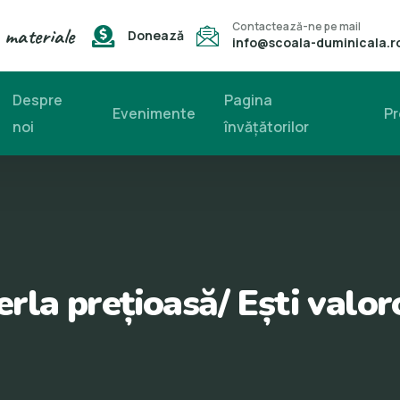
Contactează-ne pe mail
 materiale
Donează
info@scoala-duminicala.r
Despre
Pagina
Evenimente
Pr
noi
învăţătorilor
erla prețioasă/ Ești valor