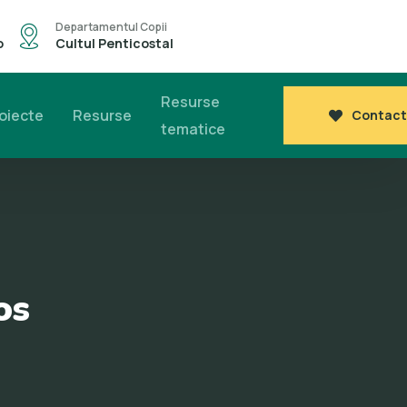
Departamentul Copii
o
Cultul Penticostal
Resurse
oiecte
Resurse
Contact
tematice
os