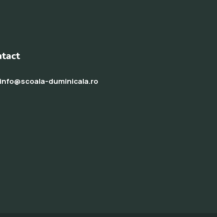
tact
info@scoala-duminicala.ro