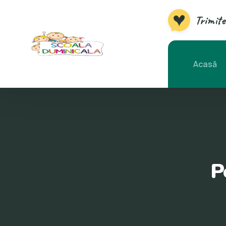
Trimite
Acasă
P