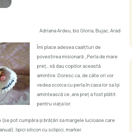
Adriana Ardeu, bis Gloria, Bujac, Arad
Îmi place adesea caalțturi de
povestirea misionară ,,Perla de mare
preț,, să dau copiilor această
amintire. Doresc ca, de câte ori vor
vedea scoica cu perla în casa lor sa își
amintească ce ,are preț a fost plătit
pentru viața lor.
 (se pot cumpăra și brățări sa margele lucioase care
al), lipici silicon cu sclipici, marker.