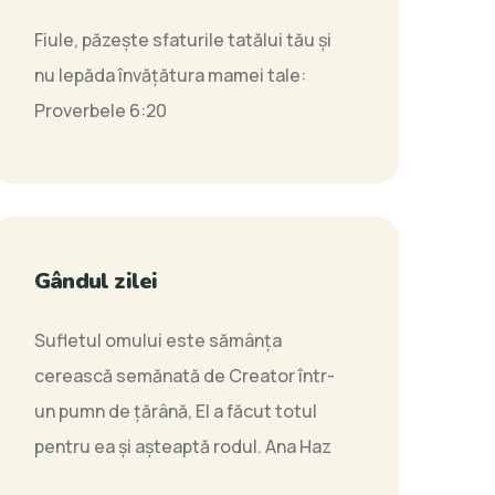
Fiule, păzeşte sfaturile tatălui tău şi
nu lepăda învăţătura mamei tale:
Proverbele 6:20
Gândul zilei
Sufletul omului este sămânța
cerească semănată de Creator într-
un pumn de țărână, El a făcut totul
pentru ea și așteaptă rodul.
Ana Haz