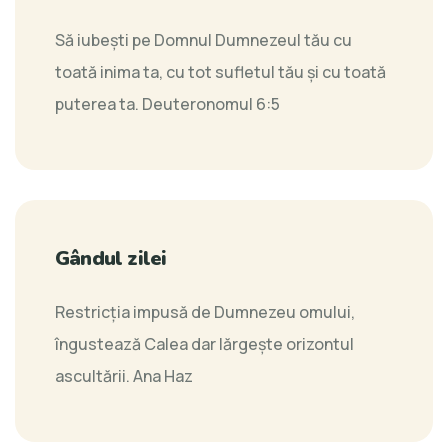
Să iubeşti pe Domnul Dumnezeul tău cu
toată inima ta, cu tot sufletul tău şi cu toată
puterea ta.
Deuteronomul 6:5
Gândul zilei
Restricția impusă de Dumnezeu omului,
îngustează Calea dar lărgește orizontul
ascultării.
Ana Haz